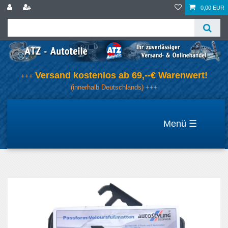
0,00 EUR
Versand kostenlos ab 69,--€ Warenwert!
+++
(innerhalb Deutschlands) +++
☰