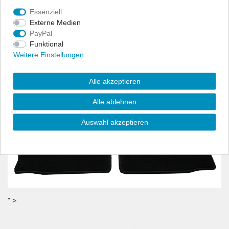
benötigt wird.
Essenziell
- Material:100% Polyamid, Velour (ca. 600g/m²)
Externe Medien
PayPal
Funktional
Weitere Einstellungen
Alle akzeptieren
Alle ablehnen
Auswahl akzeptieren
" >