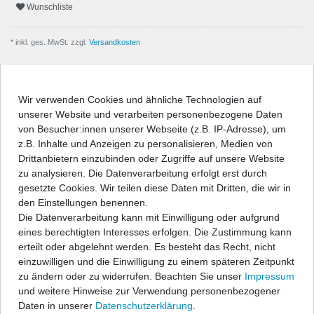
Wunschliste
* inkl. ges. MwSt. zzgl.
Versandkosten
Wir verwenden Cookies und ähnliche Technologien auf
unserer Website und verarbeiten personenbezogene Daten
Beschreibung
von Besucher:innen unserer Webseite (z.B. IP-Adresse), um
z.B. Inhalte und Anzeigen zu personalisieren, Medien von
Angaben Produktsicherheit
Drittanbietern einzubinden oder Zugriffe auf unsere Website
zu analysieren. Die Datenverarbeitung erfolgt erst durch
gesetzte Cookies. Wir teilen diese Daten mit Dritten, die wir in
Passform-Fußmatten:
den Einstellungen benennen.
Die Datenverarbeitung kann mit Einwilligung oder aufgrund
- passgenau nach Form des Fußraums
eines berechtigten Interesses erfolgen. Die Zustimmung kann
- hochwertige, strapazierfähige Velourqualität (ca. 600g/m²) mit
erteilt oder abgelehnt werden. Es besteht das Recht, nicht
Umkettelung
einzuwilligen und die Einwilligung zu einem späteren Zeitpunkt
- Antirutsch-Schutz auf der Unterseite
zu ändern oder zu widerrufen. Beachten Sie unser
Impressum
- entweder geeignet für vorhandenes Original-
und weitere Hinweise zur Verwendung personenbezogener
Befestigungssystem, oder im Lieferumfang befinden sich
Daten in unserer
Daten­schutz­erklärung
.
entsprechende Befestigungsteile zur Fixierung der Matten, wenn