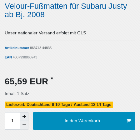
Velour-Fußmatten für Subaru Justy
ab Bj. 2008
Unser nationaler Versand erfolgt mit GLS
Artikelnummer
863743.44835
EAN
4007998863743
*
65,59 EUR
Inhalt
1
Satz
Lieferzeit: Deutschland 8-10 Tage / Ausland 12-14 Tage
In den Warenkorb