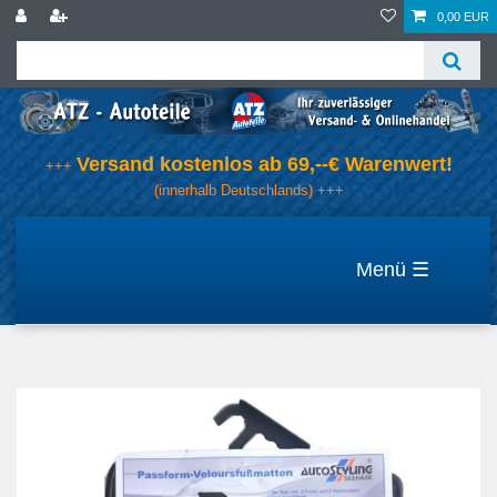
0,00 EUR
Versand kostenlos ab 69,--€ Warenwert!
+++
(innerhalb Deutschlands) +++
☰