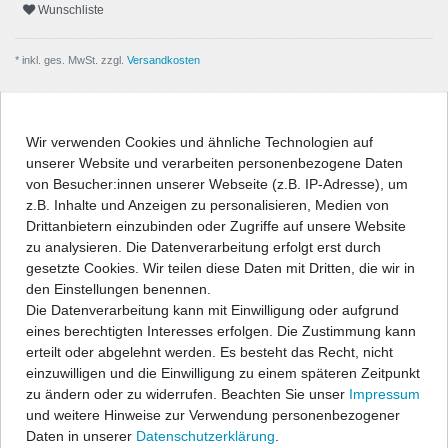
Wunschliste
* inkl. ges. MwSt. zzgl.
Versandkosten
Wir verwenden Cookies und ähnliche Technologien auf
unserer Website und verarbeiten personenbezogene Daten
Beschreibung
von Besucher:innen unserer Webseite (z.B. IP-Adresse), um
z.B. Inhalte und Anzeigen zu personalisieren, Medien von
Angaben Produktsicherheit
Drittanbietern einzubinden oder Zugriffe auf unsere Website
zu analysieren. Die Datenverarbeitung erfolgt erst durch
gesetzte Cookies. Wir teilen diese Daten mit Dritten, die wir in
Passform-Fußmatten:
den Einstellungen benennen.
Die Datenverarbeitung kann mit Einwilligung oder aufgrund
- passgenau nach Form des Fußraums
eines berechtigten Interesses erfolgen. Die Zustimmung kann
- hochwertige, strapazierfähige Velourqualität (ca. 600g/m²) mit
erteilt oder abgelehnt werden. Es besteht das Recht, nicht
Umkettelung
einzuwilligen und die Einwilligung zu einem späteren Zeitpunkt
- Antirutsch-Schutz auf der Unterseite
zu ändern oder zu widerrufen. Beachten Sie unser
Impressum
- entweder geeignet für vorhandenes Original-
und weitere Hinweise zur Verwendung personenbezogener
Befestigungssystem, oder im Lieferumfang befinden sich
Daten in unserer
Daten­schutz­erklärung
.
entsprechende Befestigungsteile zur Fixierung der Matten, wenn