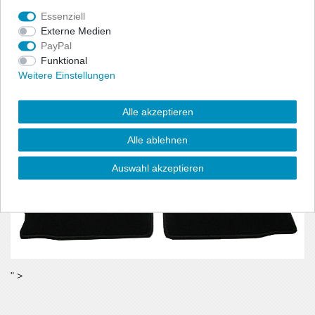
benötigt wird.
Essenziell
- Material:100% Polyamid, Velour (ca. 600g/m²)
Externe Medien
PayPal
Funktional
Weitere Einstellungen
Alle akzeptieren
Alle ablehnen
Auswahl akzeptieren
" >