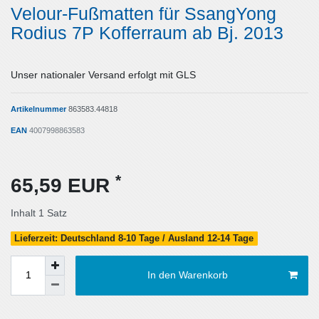
Velour-Fußmatten für SsangYong
Rodius 7P Kofferraum ab Bj. 2013
Unser nationaler Versand erfolgt mit GLS
Artikelnummer
863583.44818
EAN
4007998863583
*
65,59 EUR
Inhalt
1
Satz
Lieferzeit: Deutschland 8-10 Tage / Ausland 12-14 Tage
In den Warenkorb