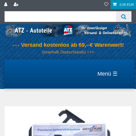
0,00 EUR
Versand kostenlos ab 69,--€ Warenwert!
+++
(innerhalb Deutschlands) +++
☰