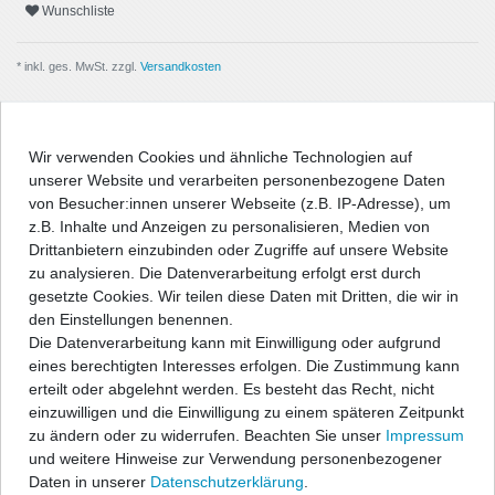
Wunschliste
* inkl. ges. MwSt. zzgl.
Versandkosten
Wir verwenden Cookies und ähnliche Technologien auf
unserer Website und verarbeiten personenbezogene Daten
Beschreibung
von Besucher:innen unserer Webseite (z.B. IP-Adresse), um
z.B. Inhalte und Anzeigen zu personalisieren, Medien von
Angaben Produktsicherheit
Drittanbietern einzubinden oder Zugriffe auf unsere Website
zu analysieren. Die Datenverarbeitung erfolgt erst durch
gesetzte Cookies. Wir teilen diese Daten mit Dritten, die wir in
Passform-Fußmatten:
den Einstellungen benennen.
Die Datenverarbeitung kann mit Einwilligung oder aufgrund
- passgenau nach Form des Fußraums
eines berechtigten Interesses erfolgen. Die Zustimmung kann
- hochwertige, strapazierfähige Velourqualität (ca. 600g/m²) mit
erteilt oder abgelehnt werden. Es besteht das Recht, nicht
Umkettelung
einzuwilligen und die Einwilligung zu einem späteren Zeitpunkt
- Antirutsch-Schutz auf der Unterseite
zu ändern oder zu widerrufen. Beachten Sie unser
Impressum
- entweder geeignet für vorhandenes Original-
und weitere Hinweise zur Verwendung personenbezogener
Befestigungssystem, oder im Lieferumfang befinden sich
Daten in unserer
Daten­schutz­erklärung
.
entsprechende Befestigungsteile zur Fixierung der Matten, wenn