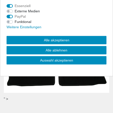
benötigt wird.
Essenziell
- Material:100% Polyamid, Velour (ca. 600g/m²)
Externe Medien
PayPal
Funktional
Weitere Einstellungen
Alle akzeptieren
Alle ablehnen
Auswahl akzeptieren
" >