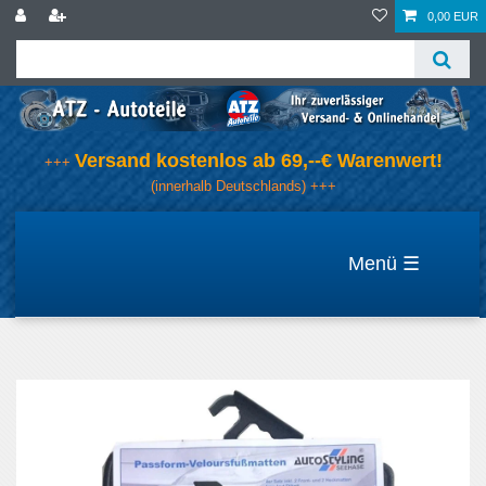
0,00 EUR
Versand kostenlos ab 69,--€ Warenwert!
+++
(innerhalb Deutschlands) +++
☰