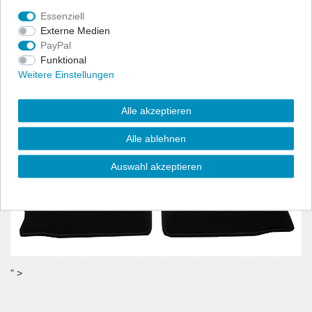
benötigt wird.
Essenziell
- Material:100% Polyamid, Velour (ca. 600g/m²)
Externe Medien
PayPal
Funktional
Weitere Einstellungen
Alle akzeptieren
Alle ablehnen
Auswahl akzeptieren
" >