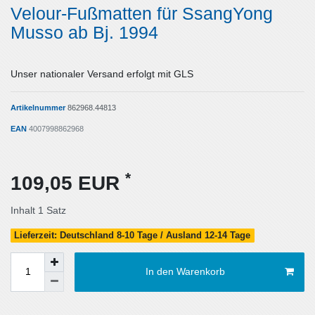
Velour-Fußmatten für SsangYong
Musso ab Bj. 1994
Unser nationaler Versand erfolgt mit GLS
Artikelnummer
862968.44813
EAN
4007998862968
*
109,05 EUR
Inhalt
1
Satz
Lieferzeit: Deutschland 8-10 Tage / Ausland 12-14 Tage
In den Warenkorb