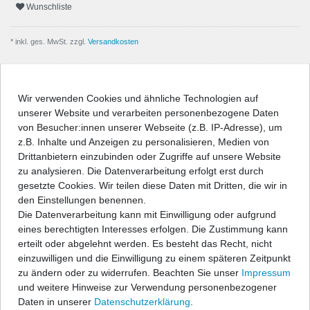
Wunschliste
* inkl. ges. MwSt. zzgl.
Versandkosten
Wir verwenden Cookies und ähnliche Technologien auf
unserer Website und verarbeiten personenbezogene Daten
Beschreibung
von Besucher:innen unserer Webseite (z.B. IP-Adresse), um
z.B. Inhalte und Anzeigen zu personalisieren, Medien von
Angaben Produktsicherheit
Drittanbietern einzubinden oder Zugriffe auf unsere Website
zu analysieren. Die Datenverarbeitung erfolgt erst durch
gesetzte Cookies. Wir teilen diese Daten mit Dritten, die wir in
Passform-Fußmatten:
den Einstellungen benennen.
Die Datenverarbeitung kann mit Einwilligung oder aufgrund
- passgenau nach Form des Fußraums
eines berechtigten Interesses erfolgen. Die Zustimmung kann
- hochwertige, strapazierfähige Velourqualität (ca. 600g/m²) mit
erteilt oder abgelehnt werden. Es besteht das Recht, nicht
Umkettelung
einzuwilligen und die Einwilligung zu einem späteren Zeitpunkt
- Antirutsch-Schutz auf der Unterseite
zu ändern oder zu widerrufen. Beachten Sie unser
Impressum
- entweder geeignet für vorhandenes Original-
und weitere Hinweise zur Verwendung personenbezogener
Befestigungssystem, oder im Lieferumfang befinden sich
Daten in unserer
Daten­schutz­erklärung
.
entsprechende Befestigungsteile zur Fixierung der Matten, wenn