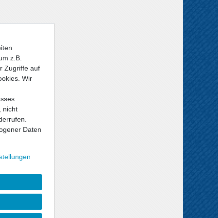
iten
um z.B.
 Zugriffe auf
ookies. Wir
esses
 nicht
derrufen.
ogener Daten
stellungen