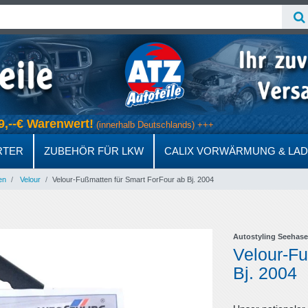
 69,--€ Warenwert!
(innerhalb Deutschlands) +++
RTER
ZUBEHÖR FÜR LKW
CALIX VORWÄRMUNG & LA
en
Velour
Velour-Fußmatten für Smart ForFour ab Bj. 2004
Autostyling Seehase
Velour-Fu
Bj. 2004