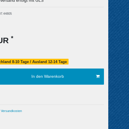
 Versand erfolgt mit GLS
07.44805
*
EUR
schland 8-10 Tage / Ausland 12-14 Tage
In den Warenkorb
Versandkosten