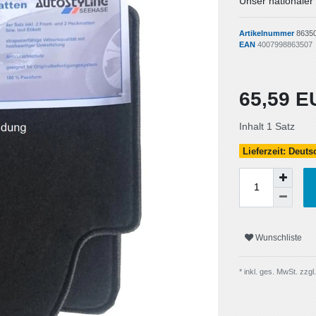
Unser nationaler
Artikelnummer
8635
EAN
4007998863507
65,59 
Inhalt
1
Satz
Lieferzeit: Deut
Wunschliste
* inkl. ges. MwSt. zzgl.