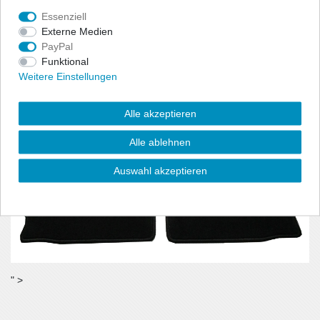
benötigt wird.
Essenziell
- Material:100% Polyamid, Velour (ca. 600g/m²)
Externe Medien
PayPal
Funktional
Weitere Einstellungen
Alle akzeptieren
Alle ablehnen
Auswahl akzeptieren
" >