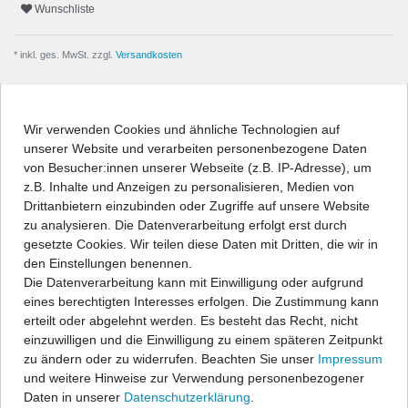
Wunschliste
* inkl. ges. MwSt. zzgl.
Versandkosten
Wir verwenden Cookies und ähnliche Technologien auf
unserer Website und verarbeiten personenbezogene Daten
Beschreibung
von Besucher:innen unserer Webseite (z.B. IP-Adresse), um
z.B. Inhalte und Anzeigen zu personalisieren, Medien von
Angaben Produktsicherheit
Drittanbietern einzubinden oder Zugriffe auf unsere Website
zu analysieren. Die Datenverarbeitung erfolgt erst durch
gesetzte Cookies. Wir teilen diese Daten mit Dritten, die wir in
Passform-Fußmatten:
den Einstellungen benennen.
Die Datenverarbeitung kann mit Einwilligung oder aufgrund
- passgenau nach Form des Fußraums
eines berechtigten Interesses erfolgen. Die Zustimmung kann
- hochwertige, strapazierfähige Velourqualität (ca. 600g/m²) mit
erteilt oder abgelehnt werden. Es besteht das Recht, nicht
Umkettelung
einzuwilligen und die Einwilligung zu einem späteren Zeitpunkt
- Antirutsch-Schutz auf der Unterseite
zu ändern oder zu widerrufen. Beachten Sie unser
Impressum
- entweder geeignet für vorhandenes Original-
und weitere Hinweise zur Verwendung personenbezogener
Befestigungssystem, oder im Lieferumfang befinden sich
Daten in unserer
Daten­schutz­erklärung
.
entsprechende Befestigungsteile zur Fixierung der Matten, wenn