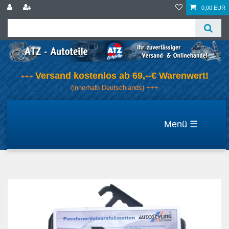
0,00 EUR
Versand kostenlos ab 69,--€ Warenwert!
+++
(innerhalb Deutschlands) +++
☰