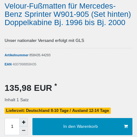
Velour-Fußmatten für Mercedes-
Benz Sprinter W901-905 (Set hinten)
Doppelkabine Bj. 1996 bis Bj. 2000
Unser nationaler Versand erfolgt mit GLS
Artikelnummer
858435.44293
EAN
4007998858435
*
135,98 EUR
Inhalt
1
Satz
Lieferzeit: Deutschland 8-10 Tage / Ausland 12-14 Tage
In den Warenkorb