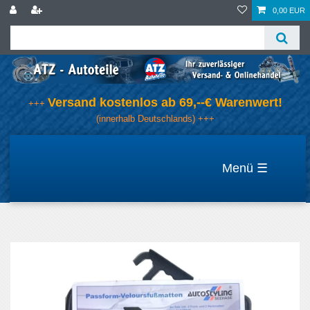
0,00 EUR
Versand kostenlos ab 69,--€ Warenwert!
+++
(innerhalb Deutschlands) +++
☰