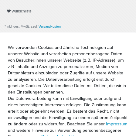
Wunschliste
* inkl. ges. MwSt. zzgl.
Versandkosten
Wir verwenden Cookies und ähnliche Technologien auf
unserer Website und verarbeiten personenbezogene Daten
Beschreibung
von Besucher:innen unserer Webseite (z.B. IP-Adresse), um
z.B. Inhalte und Anzeigen zu personalisieren, Medien von
Drittanbietern einzubinden oder Zugriffe auf unsere Website
Angaben Produktsicherheit
zu analysieren. Die Datenverarbeitung erfolgt erst durch
gesetzte Cookies. Wir teilen diese Daten mit Dritten, die wir in
den Einstellungen benennen.
Passform-Fußmatten:
Die Datenverarbeitung kann mit Einwilligung oder aufgrund
eines berechtigten Interesses erfolgen. Die Zustimmung kann
- passgenau nach Form des Fußraums
erteilt oder abgelehnt werden. Es besteht das Recht, nicht
- hochwertige, strapazierfähige Velourqualität (ca. 600g/m²) mit
einzuwilligen und die Einwilligung zu einem späteren Zeitpunkt
Umkettelung
zu ändern oder zu widerrufen. Beachten Sie unser
Impressum
- Antirutsch-Schutz auf der Unterseite
und weitere Hinweise zur Verwendung personenbezogener
- entweder geeignet für vorhandenes Original-