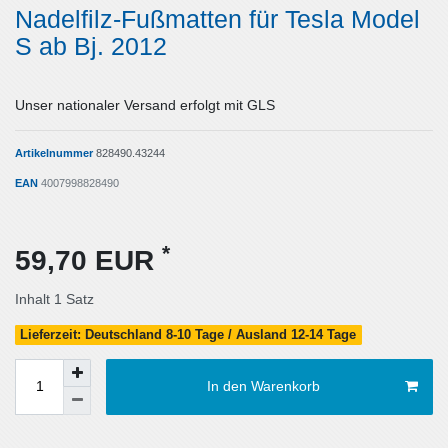
Nadelfilz-Fußmatten für Tesla Model
S ab Bj. 2012
Unser nationaler Versand erfolgt mit GLS
Artikelnummer
828490.43244
EAN
4007998828490
*
59,70 EUR
Inhalt
1
Satz
Lieferzeit: Deutschland 8-10 Tage / Ausland 12-14 Tage
In den Warenkorb