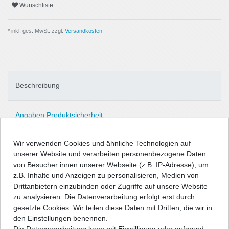
Wunschliste
* inkl. ges. MwSt. zzgl.
Versandkosten
Beschreibung
Angaben Produktsicherheit
Wir verwenden Cookies und ähnliche Technologien auf
Passform-Fußmatten:
unserer Website und verarbeiten personenbezogene Daten
- passgenau nach Form des Fußraums
von Besucher:innen unserer Webseite (z.B. IP-Adresse), um
- robuste Nadelfilzqualität (ca. 500g/m²) mit Umkettelung und
z.B. Inhalte und Anzeigen zu personalisieren, Medien von
Absatzschoner auf Fahrerseite
Drittanbietern einzubinden oder Zugriffe auf unsere Website
- Antirutsch-Schutz auf der Unterseite
zu analysieren. Die Datenverarbeitung erfolgt erst durch
- entweder geeignet für vorhandenes Original-
gesetzte Cookies. Wir teilen diese Daten mit Dritten, die wir in
Befestigungssystem, oder im Lieferumfang befinden sich
den Einstellungen benennen.
entsprechende Befestigungsteile zur Fixierung der Matten, wenn
Die Datenverarbeitung kann mit Einwilligung oder aufgrund