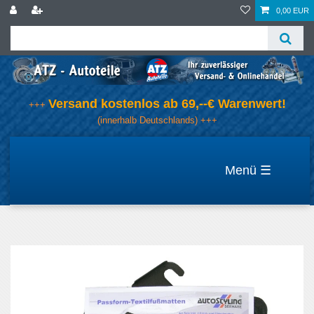
0,00 EUR
Versand kostenlos ab 69,--€ Warenwert!
+++
(innerhalb Deutschlands) +++
☰