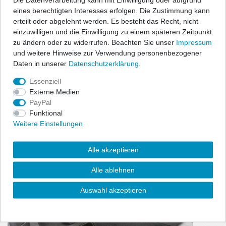
benötigt wird.
eines berechtigten Interesses erfolgen. Die Zustimmung kann
- Material:100% Polypropylen, Nadelfilz (ca. 500g/m²)
erteilt oder abgelehnt werden. Es besteht das Recht, nicht
einzuwilligen und die Einwilligung zu einem späteren Zeitpunkt
zu ändern oder zu widerrufen. Beachten Sie unser
Impressum
und weitere Hinweise zur Verwendung personenbezogener
Daten in unserer
Daten­schutz­erklärung
.
Essenziell
Externe Medien
PayPal
Funktional
Weitere Einstellungen
Alle akzeptieren
Alle ablehnen
Auswahl akzeptieren