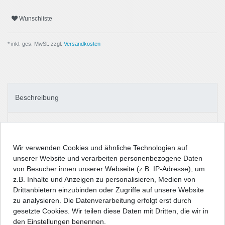
Wunschliste
* inkl. ges. MwSt. zzgl.
Versandkosten
Beschreibung
Angaben Produktsicherheit
Wir verwenden Cookies und ähnliche Technologien auf
Passform-Fußmatten:
unserer Website und verarbeiten personenbezogene Daten
von Besucher:innen unserer Webseite (z.B. IP-Adresse), um
- passgenau nach Form des Fußraums
z.B. Inhalte und Anzeigen zu personalisieren, Medien von
- robuste Nadelfilzqualität (ca. 500g/m²) mit Umkettelung und
Drittanbietern einzubinden oder Zugriffe auf unsere Website
Absatzschoner auf Fahrerseite
zu analysieren. Die Datenverarbeitung erfolgt erst durch
- Antirutsch-Schutz auf der Unterseite
gesetzte Cookies. Wir teilen diese Daten mit Dritten, die wir in
- entweder geeignet für vorhandenes Original-
den Einstellungen benennen.