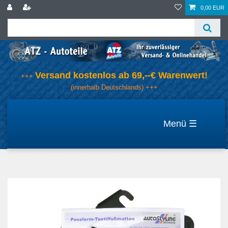
0,00 EUR
Versand kostenlos ab 69,--€ Warenwert!
+++
(innerhalb Deutschlands) +++
☰