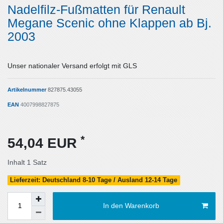
Nadelfilz-Fußmatten für Renault
Megane Scenic ohne Klappen ab Bj.
2003
Unser nationaler Versand erfolgt mit GLS
Artikelnummer
827875.43055
EAN
4007998827875
*
54,04 EUR
Inhalt
1
Satz
Lieferzeit: Deutschland 8-10 Tage / Ausland 12-14 Tage
In den Warenkorb