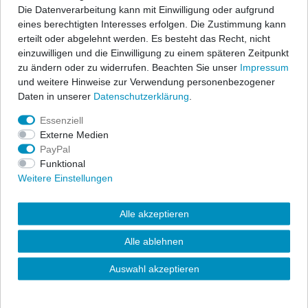
Befestigungssystem, oder im Lieferumfang befinden sich
Die Datenverarbeitung kann mit Einwilligung oder aufgrund
entsprechende Befestigungsteile zur Fixierung der Matten, wenn
eines berechtigten Interesses erfolgen. Die Zustimmung kann
benötigt wird.
erteilt oder abgelehnt werden. Es besteht das Recht, nicht
- Material:100% Polypropylen, Nadelfilz (ca. 500g/m²)
einzuwilligen und die Einwilligung zu einem späteren Zeitpunkt
zu ändern oder zu widerrufen. Beachten Sie unser
Impressum
und weitere Hinweise zur Verwendung personenbezogener
Daten in unserer
Daten­schutz­erklärung
.
Essenziell
Externe Medien
PayPal
Funktional
Weitere Einstellungen
Alle akzeptieren
Alle ablehnen
Auswahl akzeptieren