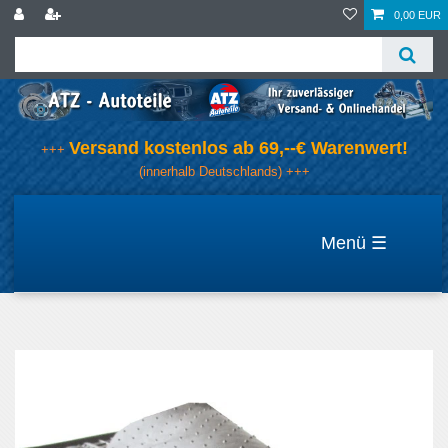
0,00 EUR
Versand kostenlos ab 69,--€ Warenwert!
+++
(innerhalb Deutschlands) +++
☰