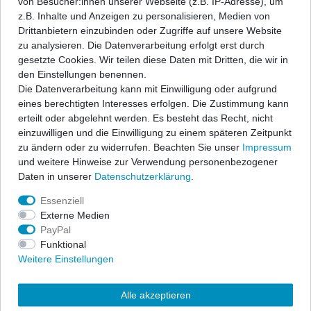
von Besucher:innen unserer Webseite (z.B. IP-Adresse), um
Wunschliste
z.B. Inhalte und Anzeigen zu personalisieren, Medien von
Drittanbietern einzubinden oder Zugriffe auf unsere Website
* inkl. ges. MwSt. zzgl.
Versandkosten
zu analysieren. Die Datenverarbeitung erfolgt erst durch
gesetzte Cookies. Wir teilen diese Daten mit Dritten, die wir in
den Einstellungen benennen.
Die Datenverarbeitung kann mit Einwilligung oder aufgrund
eines berechtigten Interesses erfolgen. Die Zustimmung kann
Beschreibung
erteilt oder abgelehnt werden. Es besteht das Recht, nicht
einzuwilligen und die Einwilligung zu einem späteren Zeitpunkt
zu ändern oder zu widerrufen. Beachten Sie unser
Impressum
Angaben Produktsicherheit
und weitere Hinweise zur Verwendung personenbezogener
Daten in unserer
Daten­schutz­erklärung
.
Passform Fußmatten, Set für Fußraum
Essenziell
Externe Medien
- passgenau nach Form des Fußraums
PayPal
- schützt das Wageninnere vor Wasser, Schnee u. Schmutz
Funktional
- hochwertiges, synthetisches Gummimaterial (TPE Kunststoff)
Weitere Einstellungen
- hohe Elastizität u. Beständigkeit (auch gegen Öl u. Benzin)
- Antirutsch-Schutz auf der Unterseite
Alle akzeptieren
- entweder geeignet für vorhandenes Original-Befestigungssystem, oder