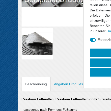
teilen diese 
Die Datenvera
erfolgen. Die
einzuwilligen
Beachten Sie
in unserer
Da
Essenzie
Beschreibung
Angaben Produktsicherheit
Passform Fußmatten, Passform Fußmatte/n dritte Sitzreih
- passgenau nach Form des Fußraums