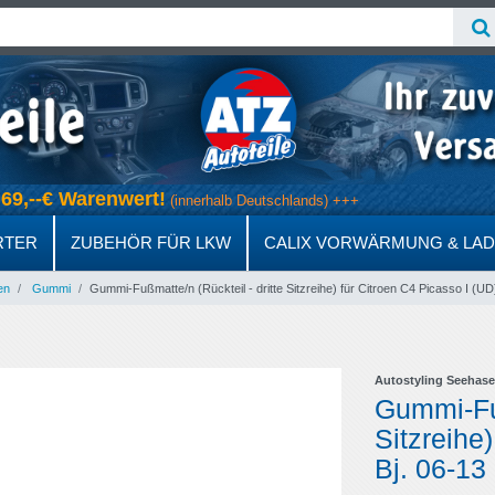
b 69,--€ Warenwert!
(innerhalb Deutschlands) +++
RTER
ZUBEHÖR FÜR LKW
CALIX VORWÄRMUNG & LA
en
Gummi
Gummi-Fußmatte/n (Rückteil - dritte Sitzreihe) für Citroen C4 Picasso I (UD)
Autostyling Seehase
Gummi-Fuß
Sitzreihe
Bj. 06-13