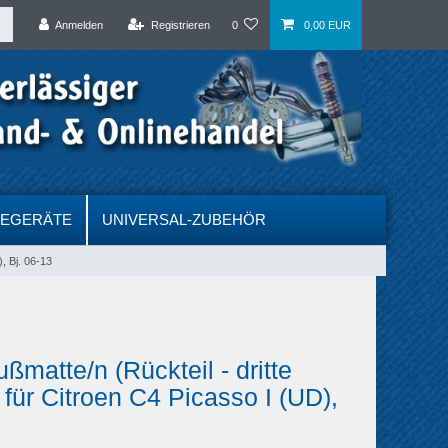
Anmelden
Registrieren
0
0,00 EUR
DEGERÄTE
UNIVERSAL-ZUBEHÖR
, Bj. 06-13
matte/n (Rückteil - dritte
) für Citroen C4 Picasso I (UD),