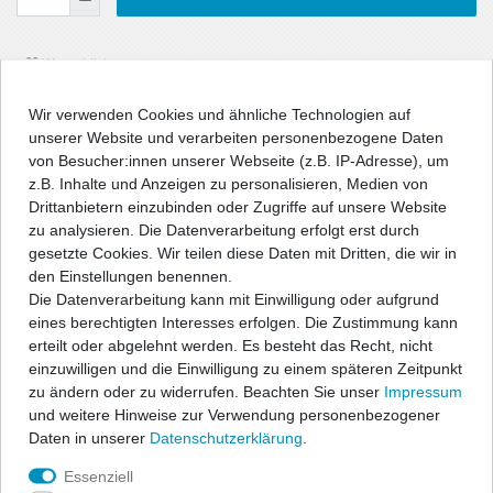
Wunschliste
Wir verwenden Cookies und ähnliche Technologien auf
* inkl. ges. MwSt. zzgl.
Versandkosten
unserer Website und verarbeiten personenbezogene Daten
von Besucher:innen unserer Webseite (z.B. IP-Adresse), um
z.B. Inhalte und Anzeigen zu personalisieren, Medien von
Drittanbietern einzubinden oder Zugriffe auf unsere Website
zu analysieren. Die Datenverarbeitung erfolgt erst durch
Beschreibung
gesetzte Cookies. Wir teilen diese Daten mit Dritten, die wir in
den Einstellungen benennen.
Die Datenverarbeitung kann mit Einwilligung oder aufgrund
Technische Daten
eines berechtigten Interesses erfolgen. Die Zustimmung kann
erteilt oder abgelehnt werden. Es besteht das Recht, nicht
Angaben Produktsicherheit
einzuwilligen und die Einwilligung zu einem späteren Zeitpunkt
zu ändern oder zu widerrufen. Beachten Sie unser
Impressum
und weitere Hinweise zur Verwendung personenbezogener
Passform Fußmatten in Schalenform mit extra erhöhtem Rand
Daten in unserer
Daten­schutz­erklärung
.
(ca. 4-6cm)
Essenziell