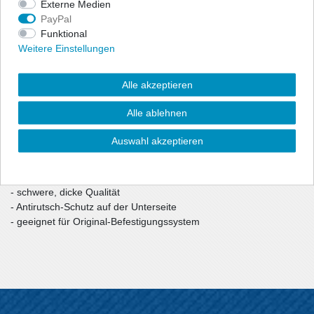
Externe Medien
PayPal
Qualitativ hochwertige stabile, dicke Gummiausführung. Robust
Funktional
und Langlebig!
Weitere Einstellungen
Restmenge hier zum Sonderpreis (Mengenangabe oben
beachten)!
Alle akzeptieren
Alle ablehnen
- passgenau nach Form des Fußraums
- erhöhter Rand (ca. 4-6cm) schützt das Wageninnere vor
Auswahl akzeptieren
Wasser, Schnee u. Schmutz
- hochwertiges, synthetisches Gummimaterial (TPE Kunststoff)
- hohe Elastizität u. Beständigkeit (auch gegen Öl u. Benzin)
- schwere, dicke Qualität
- Antirutsch-Schutz auf der Unterseite
- geeignet für Original-Befestigungssystem