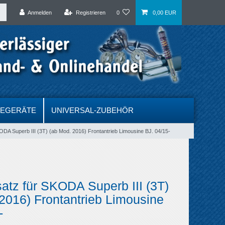
Anmelden
Registrieren
0
0,00 EUR
DEGERÄTE
UNIVERSAL-ZUBEHÖR
ODA Superb III (3T) (ab Mod. 2016) Frontantrieb Limousine BJ. 04/15-
atz für SKODA Superb III (3T)
2016) Frontantrieb Limousine
-