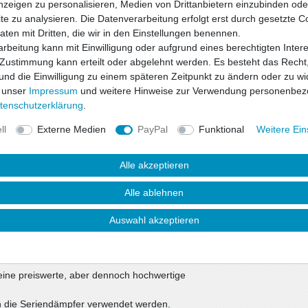
nzeigen zu personalisieren, Medien von Drittanbietern einzubinden oder
e zu analysieren. Die Datenverarbeitung erfolgt erst durch gesetzte C
Daten mit Dritten, die wir in den Einstellungen benennen.
rbeitung kann mit Einwilligung oder aufgrund eines berechtigten Inter
 Zustimmung kann erteilt oder abgelehnt werden. Es besteht das Recht,
Wunschliste
 und die Einwilligung zu einem späteren Zeitpunkt zu ändern oder zu wi
 unser
Impressum
und weitere Hinweise zur Verwendung personenbez
* inkl. ges. MwSt. zzgl.
ten­schutz­erklärung
.
ll
Externe Medien
PayPal
Funktional
Weitere Ein
Alle akzeptieren
Alle ablehnen
Auswahl akzeptieren
uktsicherheit
eine preiswerte, aber dennoch hochwertige
in die Seriendämpfer verwendet werden.