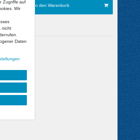
 Zugriffe auf
In den Warenkorb
ookies. Wir
esses
 nicht
derrufen.
ogener Daten
Versandkosten
stellungen