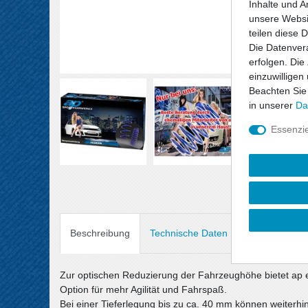
Inhalte und A
unsere Websit
teilen diese 
Die Datenvera
erfolgen. Die
einzuwilligen
Beachten Sie
in unserer
Da
Essenzie
Beschreibung
Technische Daten
Angaben Prod
Zur optischen Reduzierung der Fahrzeughöhe bietet ap 
Option für mehr Agilität und Fahrspaß.
Bei einer Tieferlegung bis zu ca. 40 mm können weiterh