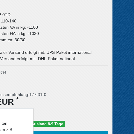
2.0TDi
: 110-140
asten VA in kg: -1100
asten HA in kg: -1030
n mm ca: 30/30
aler Versand erfolgt mit: UPS-Paket international
Versand erfolgt mit: DHL-Paket national
-394
reisempfehlung 177,31 €
*
 EUR
iten
schland 5-6 Tage / Ausland 8-9 Tage
um z.B.