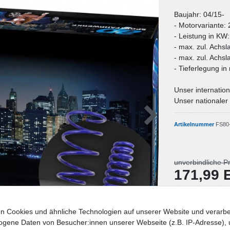
Baujahr: 04/15-
- Motorvariante: 
- Leistung in KW
- max. zul. Achsl
- max. zul. Achsl
- Tieferlegung i
Unser internation
Unser nationaler 
Artikelnummer
FS80
unverbindliche P
171,99
Inhalt
1
Stück
n Cookies und ähnliche Technologien auf unserer Website und verarbe
Lieferzeit: Deut
gene Daten von Besucher:innen unserer Webseite (z.B. IP-Adresse), 