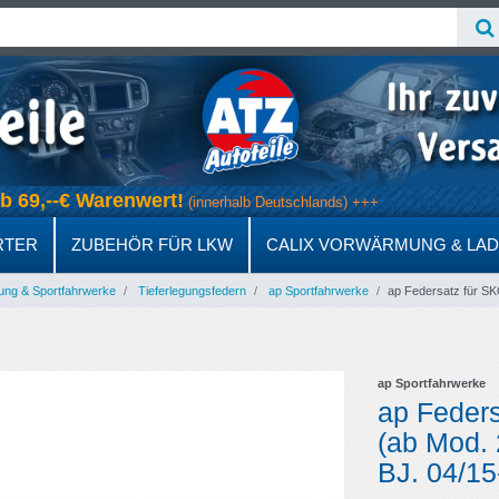
 ab 69,--€ Warenwert!
(innerhalb Deutschlands) +++
RTER
ZUBEHÖR FÜR LKW
CALIX VORWÄRMUNG & LA
ung & Sportfahrwerke
Tieferlegungsfedern
ap Sportfahrwerke
ap Federsatz für SK
ap Sportfahrwerke
ap Feders
(ab Mod. 
BJ. 04/15