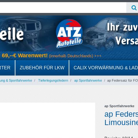
ab 69,--€ Warenwert!
(innerhalb Deutschlands) +++
RTER
ZUBEHÖR FÜR LKW
CALIX VORWÄRMUNG & LA
ung & Sportfahrwerke
Tieferlegungsfedern
ap Sportfahrwerke
ap Federsatz für F
ap Sportfahrwerke
ap Feder
Limousine