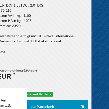
 1.5TDCi, 1.65TDCi, 2.0TDCi
: 70-110
asten VA in kg: -1100
asten HA in kg: -1025
n mm ca: 20/20
aler Versand erfolgt mit: UPS-Paket international
Versand erfolgt mit: DHL-Paket national
-064
reisempfehlung 198,73 €
*
 EUR
schland 5-6 Tage / Ausland 8-9 Tage
iten
um z.B.
In den Warenkorb