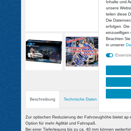
Inhalte und A
unsere Websit
teilen diese 
Die Datenvera
erfolgen. Die
einzuwilligen
Beachten Sie
in unserer
Da
Essenzie
Beschreibung
Technische Daten
Angaben Prod
Zur optischen Reduzierung der Fahrzeughöhe bietet ap 
Option für mehr Agilität und Fahrspaß.
Bei einer Tieferlegung bis zu ca. 40 mm können weiterh