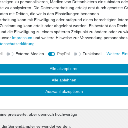
nzeigen zu personalisieren, Medien von Drittanbietern einzubinden oder
e zu analysieren. Die Datenverarbeitung erfolgt erst durch gesetzte C
Daten mit Dritten, die wir in den Einstellungen benennen.
Wunschliste
rbeitung kann mit Einwilligung oder aufgrund eines berechtigten Inter
 Zustimmung kann erteilt oder abgelehnt werden. Es besteht das Recht,
 und die Einwilligung zu einem späteren Zeitpunkt zu ändern oder zu wi
* inkl. ges. MwSt. zzgl.
 unser
Impressum
und weitere Hinweise zur Verwendung personenbez
ten­schutz­erklärung
.
ll
Externe Medien
PayPal
Funktional
Weitere Ein
Alle akzeptieren
Alle ablehnen
Auswahl akzeptieren
uktsicherheit
eine preiswerte, aber dennoch hochwertige
in die Seriendämpfer verwendet werden.