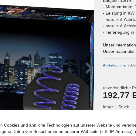
Baujahr: 10/14-
- Motorvariante:
- Leistung in KW
- max. zul. Achsl
- max. zul. Achsl
- Tieferlegung i
Unser internation
Unser nationaler 
Artikelnummer
FS30
unverbindliche P
192,77
Inhalt
1
Stück
Lieferzeit: Deut
n Cookies und ähnliche Technologien auf unserer Website und verarbe
gene Daten von Besucher:innen unserer Webseite (z.B. IP-Adresse), 