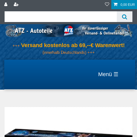
0,00 EUR
Versand kostenlos ab 69,--€ Warenwert!
+++
(innerhalb Deutschlands) +++
☰