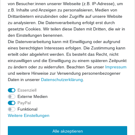
von Besucher:innen unserer Webseite (z.B. IP-Adresse), um
z.B. Inhalte und Anzeigen zu personalisieren, Medien von
Drittanbietern einzubinden oder Zugriffe auf unsere Website
ap Sportfahrwerke garantieren sportlichen Fahrspaß und
zu analysieren. Die Datenverarbeitung erfolgt erst durch
Sicherheit zu einem hervorragenden Preis-/Leistungsverhältnis.
gesetzte Cookies. Wir teilen diese Daten mit Dritten, die wir in
Ein festes, fahrzeugspezifisches Dämpfersetup wird mit den
den Einstellungen benennen.
bewährten ap-Tieferlegungsfedern kombiniert zu einem
Die Datenverarbeitung kann mit Einwilligung oder aufgrund
Komplettfahrwerk und erfüllt höchste Ansprüche.
eines berechtigten Interesses erfolgen. Die Zustimmung kann
Der Lieferumfang beschränkt sich auf die Federn und
erteilt oder abgelehnt werden. Es besteht das Recht, nicht
Stoßdämpfer. Alle anderen Bauteile können vom vorhandenen
einzuwilligen und die Einwilligung zu einem späteren Zeitpunkt
Serienfahrwerk übernommen werden, sofern sie nicht beschädigt
zu ändern oder zu widerrufen. Beachten Sie unser
Impressum
sind. Wir liefern diese Teile auf Anfrage auch gerne mit. In allen
und weitere Hinweise zur Verwendung personenbezogener
Komplettfahrwerken werden die bewährten ap-Sportfedern in
Daten in unserer
Daten­schutz­erklärung
.
progressiver Abstimmung sowie qualitativ hochwertige
Essenziell
Sportdämpfer eingesetzt. Die Nickbewegung beim Bremsen wird
Externe Medien
stark reduziert und die Seitenneigungen bei Kurvenfahrten
PayPal
wesentlich verbessert. Die abgestimmten Sportfahrwerke
Funktional
übermitteln Ihnen eine direkte Rückmeldung des Fahrzustandes
Weitere Einstellungen
und geben Ihnen das sichere Gefühl einer kraftschlüssigen
Fahrdynamik. Freuen Sie sich über eine exzellente Straßenlage,
sportliche Optik und über eine gehörige Portion mehr Dynamik.
Alle akzeptieren
Die Dämpfercharakteristik und die Federrate wurden im