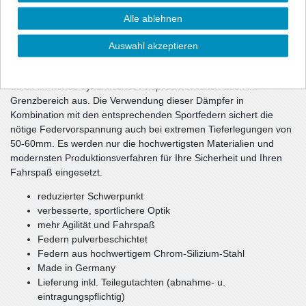
Fahrversuch wechselseitig optimiert. Die unmittelbar
Alle ablehnen
ansprechenden Dämpfer haben gegenüber dem Serienfahrwerk
eine ca. 10-1getönt (durchsichtig) härtere Dämpfung und sorgen
Auswahl akzeptieren
damit für ein souveränes Fahrverhalten Ihres Fahrzeugs.
Teilweise verwendete spezielle Rebounddämpfer zeichnen sich
durch ihr hohes dynamisches Ansprechverhalten auch im
Grenzbereich aus. Die Verwendung dieser Dämpfer in
Kombination mit den entsprechenden Sportfedern sichert die
nötige Federvorspannung auch bei extremen Tieferlegungen von
50-60mm. Es werden nur die hochwertigsten Materialien und
modernsten Produktionsverfahren für Ihre Sicherheit und Ihren
Fahrspaß eingesetzt.
reduzierter Schwerpunkt
verbesserte, sportlichere Optik
mehr Agilität und Fahrspaß
Federn pulverbeschichtet
Federn aus hochwertigem Chrom-Silizium-Stahl
Made in Germany
Lieferung inkl. Teilegutachten (abnahme- u.
eintragungspflichtig)