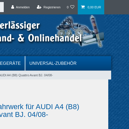
Anmelden
Registrieren
0
0,00 EUR
DEGERÄTE
UNIVERSAL-ZUBEHÖR
AUDI A4 (B8) Quattro Avant BJ. 04/08-
ahrwerk für AUDI A4 (B8)
vant BJ. 04/08-