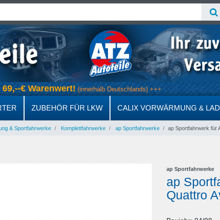
ab 69,--€ Warenwert!
(innerhalb Deutschlands) +++
RTER
ZUBEHÖR FÜR LKW
CALIX VORWÄRMUNG & LA
ung & Sportfahrwerke
Komplettfahrwerke
ap Sportfahrwerke
ap Sportfahrwerk für 
ap Sportfahrwerke
ap Sportf
Quattro A