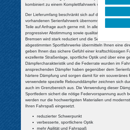
kombiniert zu einem Komplettfahrwerk und erfüllt höchst
Der Lieferumfang beschränkt sich auf die Federn und S
vorhandenen Serienfahrwerk übernommen werden, sofern s
Teile auf Anfrage auch gerne mit. In allen Komplettfahr
progressiver Abstimmung sowie qualitativ hochwertige 
Bremsen wird stark reduziert und die Seitenneigungen be
abgestimmten Sportfahrwerke übermitteln Ihnen eine d
geben Ihnen das sichere Gefühl einer kraftschlüssigen F
exzellente Straßenlage, sportliche Optik und über eine 
Dämpfercharakteristik und die Federrate wurden im Fahrv
ansprechenden Dämpfer haben gegenüber dem Serienfahr
härtere Dämpfung und sorgen damit für ein souveränes F
verwendete spezielle Rebounddämpfer zeichnen sich du
auch im Grenzbereich aus. Die Verwendung dieser Dämp
Sportfedern sichert die nötige Federvorspannung auch 
werden nur die hochwertigsten Materialien und modernste
Ihren Fahrspaß eingesetzt.
reduzierter Schwerpunkt
verbesserte, sportlichere Optik
mehr Agilität und Fahrspaß