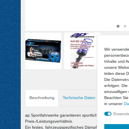
Wir verwende
personenbezo
Inhalte und A
unsere Websit
teilen diese 
Die Datenvera
erfolgen. Die
einzuwilligen
Beachten Sie
Beschreibung
Technische Daten
Angaben Prod
in unserer
Da
Essenzie
ap Sportfahrwerke garantieren sportlichen Fahrspaß un
Preis-/Leistungsverhältnis.
Ein festes, fahrzeugspezifisches Dämpfersetup wird mit