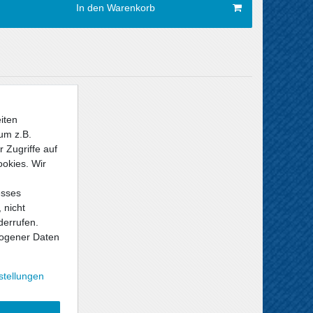
In den Warenkorb
Versandkosten
iten
um z.B.
 Zugriffe auf
ookies. Wir
esses
 nicht
derrufen.
ogener Daten
stellungen