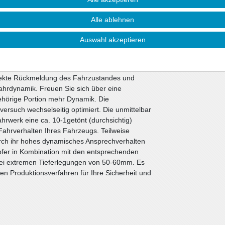
e Ansprüche.
Alle ablehnen
toßdämpfer. Alle anderen Bauteile können vom
ie nicht beschädigt sind. Wir liefern diese
Auswahl akzeptieren
werken werden die bewährten ap-Sportfedern in
Sportdämpfer eingesetzt. Die Nickbewegung beim
i Kurvenfahrten wesentlich verbessert. Die
irekte Rückmeldung des Fahrzustandes und
ahrdynamik. Freuen Sie sich über eine
gehörige Portion mehr Dynamik. Die
ersuch wechselseitig optimiert. Die unmittelbar
werk eine ca. 10-1getönt (durchsichtig)
ahrverhalten Ihres Fahrzeugs. Teilweise
rch ihr hohes dynamisches Ansprechverhalten
fer in Kombination mit den entsprechenden
bei extremen Tieferlegungen von 50-60mm. Es
n Produktionsverfahren für Ihre Sicherheit und