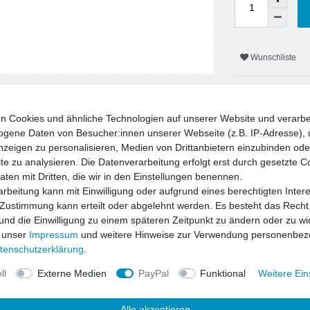
Wunschliste
* inkl. ges. MwSt. zzgl.
n Cookies und ähnliche Technologien auf unserer Website und verarbe
gene Daten von Besucher:innen unserer Webseite (z.B. IP-Adresse), 
nzeigen zu personalisieren, Medien von Drittanbietern einzubinden oder
e zu analysieren. Die Datenverarbeitung erfolgt erst durch gesetzte C
Daten mit Dritten, die wir in den Einstellungen benennen.
rbeitung kann mit Einwilligung oder aufgrund eines berechtigten Inter
 Zustimmung kann erteilt oder abgelehnt werden. Es besteht das Recht,
 und die Einwilligung zu einem späteren Zeitpunkt zu ändern oder zu wi
 unser
Impressum
und weitere Hinweise zur Verwendung personenbez
uktsicherheit
ten­schutz­erklärung
.
ll
Externe Medien
PayPal
Funktional
Weitere Ein
d Sicherheit zu einem hervorragenden
 den bewährten ap-Tieferlegungsfedern
Alle akzeptieren