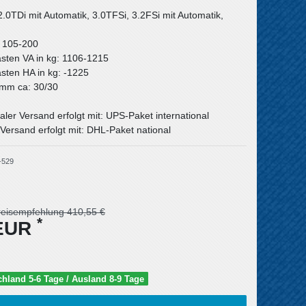
2.0TDi mit Automatik, 3.0TFSi, 3.2FSi mit Automatik,
: 105-200
asten VA in kg: 1106-1215
asten HA in kg: -1225
n mm ca: 30/30
aler Versand erfolgt mit: UPS-Paket international
Versand erfolgt mit: DHL-Paket national
-529
reisempfehlung 410,55 €
*
 EUR
schland 5-6 Tage / Ausland 8-9 Tage