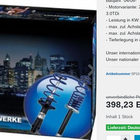
Baujahr: 04/08-
- Motorvariante: 
3.0TDi
- Leistung in KW
- max. zul. Achsl
- max. zul. Achsl
- Tieferlegung i
Unser internation
Unser nationaler 
Artikelnummer
SP10
unverbindliche P
398,23
Inhalt
1
Stück
Lieferzeit: Deut