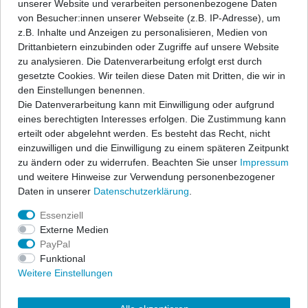
unserer Website und verarbeiten personenbezogene Daten
Angaben Produktsicherheit
von Besucher:innen unserer Webseite (z.B. IP-Adresse), um
z.B. Inhalte und Anzeigen zu personalisieren, Medien von
Drittanbietern einzubinden oder Zugriffe auf unsere Website
ap Sportfahrwerke garantieren sportlichen Fahrspaß und
zu analysieren. Die Datenverarbeitung erfolgt erst durch
Sicherheit zu einem hervorragenden Preis-/Leistungsverhältnis.
gesetzte Cookies. Wir teilen diese Daten mit Dritten, die wir in
Ein festes, fahrzeugspezifisches Dämpfersetup wird mit den
den Einstellungen benennen.
bewährten ap-Tieferlegungsfedern kombiniert zu einem
Die Datenverarbeitung kann mit Einwilligung oder aufgrund
Komplettfahrwerk und erfüllt höchste Ansprüche.
eines berechtigten Interesses erfolgen. Die Zustimmung kann
erteilt oder abgelehnt werden. Es besteht das Recht, nicht
Der Lieferumfang beschränkt sich auf die Federn und
einzuwilligen und die Einwilligung zu einem späteren Zeitpunkt
Stoßdämpfer. Alle anderen Bauteile können vom vorhandenen
zu ändern oder zu widerrufen. Beachten Sie unser
Impressum
Serienfahrwerk übernommen werden, sofern sie nicht beschädigt
und weitere Hinweise zur Verwendung personenbezogener
sind. Wir liefern diese Teile auf Anfrage auch gerne mit. In allen
Daten in unserer
Daten­schutz­erklärung
.
Komplettfahrwerken werden die bewährten ap-Sportfedern in
progressiver Abstimmung sowie qualitativ hochwertige
Essenziell
Sportdämpfer eingesetzt. Die Nickbewegung beim Bremsen wird
Externe Medien
stark reduziert und die Seitenneigungen bei Kurvenfahrten
PayPal
wesentlich verbessert. Die abgestimmten Sportfahrwerke
Funktional
übermitteln Ihnen eine direkte Rückmeldung des Fahrzustandes
Weitere Einstellungen
und geben Ihnen das sichere Gefühl einer kraftschlüssigen
Fahrdynamik. Freuen Sie sich über eine exzellente Straßenlage,