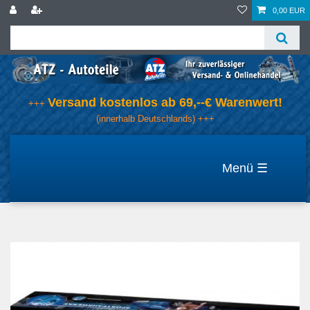
0,00 EUR
Versand kostenlos ab 69,--€ Warenwert!
+++
(innerhalb Deutschlands) +++
☰