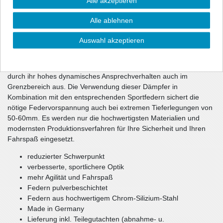
Alle akzeptieren
sportliche Optik und über eine gehörige Portion mehr Dynamik.
Die Dämpfercharakteristik und die Federrate wurden im
Alle ablehnen
Fahrversuch wechselseitig optimiert. Die unmittelbar
ansprechenden Dämpfer haben gegenüber dem Serienfahrwerk
Auswahl akzeptieren
eine ca. 10-1getönt (durchsichtig) härtere Dämpfung und sorgen
damit für ein souveränes Fahrverhalten Ihres Fahrzeugs.
Teilweise verwendete spezielle Rebounddämpfer zeichnen sich
durch ihr hohes dynamisches Ansprechverhalten auch im
Grenzbereich aus. Die Verwendung dieser Dämpfer in
Kombination mit den entsprechenden Sportfedern sichert die
nötige Federvorspannung auch bei extremen Tieferlegungen von
50-60mm. Es werden nur die hochwertigsten Materialien und
modernsten Produktionsverfahren für Ihre Sicherheit und Ihren
Fahrspaß eingesetzt.
reduzierter Schwerpunkt
verbesserte, sportlichere Optik
mehr Agilität und Fahrspaß
Federn pulverbeschichtet
Federn aus hochwertigem Chrom-Silizium-Stahl
Made in Germany
Lieferung inkl. Teilegutachten (abnahme- u.