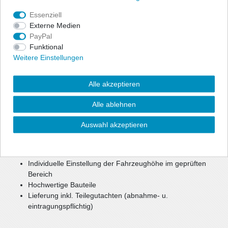
Angaben Produktsicherheit
Essenziell
Externe Medien
ap Gewindefahrwerke bieten dem sportlich ambitionierten Fahrer
PayPal
die Möglichkeit, seine individuell gewünschte Tieferlegung
Funktional
millimetergenau einzustellen. Das Fahrwerk bietet sportliches
Weitere Einstellungen
Handling und optimales Fahrverhalten in Verbindung mit
maximaler Tieferlegung.
Alle akzeptieren
Durch die Verstellung eines Aluminium Federtellers haben Sie die
Möglichkeit, Ihre Fahrzeughöhe im geprüften Bereich individuell
Alle ablehnen
festzulegen.
Die parallele Abstimmung aus Sportlichkeit, Komfort und
Auswahl akzeptieren
Sicherheit bietet ein optimales Setup.
High Quality zum günstigen Preis
Individuelle Einstellung der Fahrzeughöhe im geprüften
Bereich
Hochwertige Bauteile
Lieferung inkl. Teilegutachten (abnahme- u.
eintragungspflichtig)