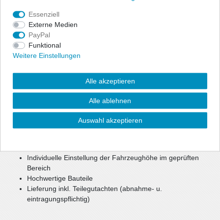
Angaben Produktsicherheit
Essenziell
Externe Medien
ap Gewindefahrwerke bieten dem sportlich ambitionierten Fahrer
PayPal
die Möglichkeit, seine individuell gewünschte Tieferlegung
Funktional
millimetergenau einzustellen. Das Fahrwerk bietet sportliches
Weitere Einstellungen
Handling und optimales Fahrverhalten in Verbindung mit
maximaler Tieferlegung.
Alle akzeptieren
Durch die Verstellung eines Aluminium Federtellers haben Sie die
Möglichkeit, Ihre Fahrzeughöhe im geprüften Bereich individuell
Alle ablehnen
festzulegen.
Die parallele Abstimmung aus Sportlichkeit, Komfort und
Auswahl akzeptieren
Sicherheit bietet ein optimales Setup.
High Quality zum günstigen Preis
Individuelle Einstellung der Fahrzeughöhe im geprüften
Bereich
Hochwertige Bauteile
Lieferung inkl. Teilegutachten (abnahme- u.
eintragungspflichtig)