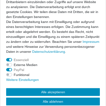
Drittanbietern einzubinden oder Zugriffe auf unsere Website
zu analysieren. Die Datenverarbeitung erfolgt erst durch
gesetzte Cookies. Wir teilen diese Daten mit Dritten, die wir in
den Einstellungen benennen.
Die Datenverarbeitung kann mit Einwilligung oder aufgrund
eines berechtigten Interesses erfolgen. Die Zustimmung kann
erteilt oder abgelehnt werden. Es besteht das Recht, nicht
einzuwilligen und die Einwilligung zu einem späteren Zeitpunkt
zu ändern oder zu widerrufen. Beachten Sie unser
Impressum
und weitere Hinweise zur Verwendung personenbezogener
Daten in unserer
Daten­schutz­erklärung
.
Essenziell
Externe Medien
PayPal
Funktional
Powerflex PU-Fahrwerksbuchsen und Halterungen sind aus dem
Weitere Einstellungen
speziellen Material "Polyurethane" gefertigt. Die Komponenten
dieser Black-Series sind aus strafferem/härterem Material, als die
Alle akzeptieren
Buchsen in den bekannten Farben gelb und violett.
Alle ablehnen
Sie sind qualitativ sehr hochwertig, damit stabiler, haltbarer und