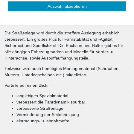
bedeutend langlebiger als herkömmliche Serien- und
Auswahl akzeptieren
Gummibuchsen. Die Black-Series sind besonders für den
Motorsport konzipiert, aber auch für den normalen
Straßenverkehr problemlos nutzbar.
Die Straßenlage wird durch die straffere Auslegung erheblich
verbessert. Ein großes Plus für Fahrstabilität und -Agilität,
Sicherheit und Sportlichkeit. Die Buchsen und Halter gibt es für
alle gängigen Fahrzeugmarken und Modelle für Vorder- u.
Hinterachse, sowie Auspuffaufhängungsteile.
Teilweise wird auch benötigtes Montagematerial (Schrauben,
Muttern, Unterlegscheiben etc.) mitgeliefert.
Vorteile auf einen Blick:
langlebiges Spezialmaterial
verbessert die Fahrdynamik spürbar
verbesserte Straßenlage
Verminderung der Seitenneigung
eintragungs- u. abnahmefrei