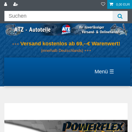
0,00 EUR
Versand kostenlos ab 69,--€ Warenwert!
+++
(innerhalb Deutschlands) +++
☰