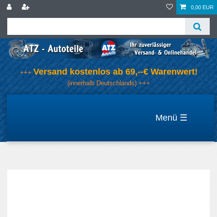
0,00 EUR
Versand kostenlos ab 69,--€ Warenwert!
+++
(innerhalb Deutschlands) +++
☰