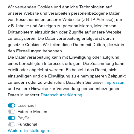
Wir verwenden Cookies und ähnliche Technologien auf
unserer Website und verarbeiten personenbezogene Daten
In den Warenkorb
von Besucher:innen unserer Webseite (z.B. IP-Adresse), um
z.B. Inhalte und Anzeigen zu personalisieren, Medien von
Drittanbietern einzubinden oder Zugriffe auf unsere Website
Wunschliste
zu analysieren. Die Datenverarbeitung erfolgt erst durch
gesetzte Cookies. Wir teilen diese Daten mit Dritten, die wir in
den Einstellungen benennen.
* inkl. ges. MwSt. zzgl.
Versandkosten
Die Datenverarbeitung kann mit Einwilligung oder aufgrund
eines berechtigten Interesses erfolgen. Die Zustimmung kann
erteilt oder abgelehnt werden. Es besteht das Recht, nicht
einzuwilligen und die Einwilligung zu einem späteren Zeitpunkt
zu ändern oder zu widerrufen. Beachten Sie unser
Impressum
Beschreibung
und weitere Hinweise zur Verwendung personenbezogener
Daten in unserer
Daten­schutz­erklärung
.
Technische Daten
Essenziell
Externe Medien
PayPal
Angaben Produktsicherheit
Funktional
Weitere Einstellungen