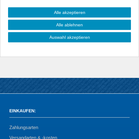
Dieser Sport-Endschalldämpfer von NOVUS ersetzt den
originalen Endschalldämpfer.
Alle akzeptieren
Mit diesem Sportauspuff ergibt sich ein geringerer
Alle ablehnen
Abgasgegendruck und damit wird wiederum ein Zuwachs an
Leistung und Drehmoment erreicht. Im Vergleich zum
Auswahl akzeptieren
Serienauspuff entsteht außerdem ein dumpferes und
kraftvolleres, sportlich klingenderes Abgasklangbild.
EINKAUFEN
:
Zahlungsarten
Versandarten & -kosten