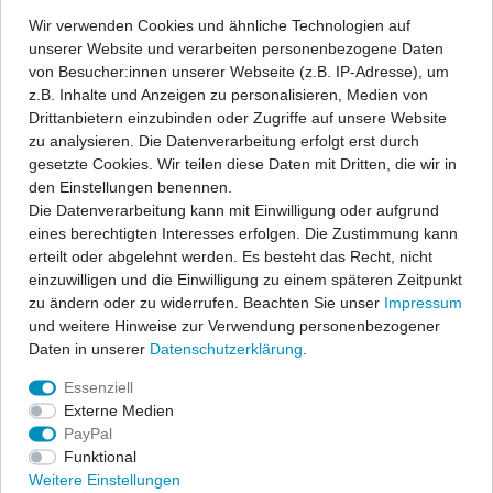
Wir verwenden Cookies und ähnliche Technologien auf
unserer Website und verarbeiten personenbezogene Daten
In den Warenkorb
von Besucher:innen unserer Webseite (z.B. IP-Adresse), um
z.B. Inhalte und Anzeigen zu personalisieren, Medien von
Drittanbietern einzubinden oder Zugriffe auf unsere Website
Wunschliste
zu analysieren. Die Datenverarbeitung erfolgt erst durch
gesetzte Cookies. Wir teilen diese Daten mit Dritten, die wir in
den Einstellungen benennen.
* inkl. ges. MwSt. zzgl.
Versandkosten
Die Datenverarbeitung kann mit Einwilligung oder aufgrund
eines berechtigten Interesses erfolgen. Die Zustimmung kann
erteilt oder abgelehnt werden. Es besteht das Recht, nicht
einzuwilligen und die Einwilligung zu einem späteren Zeitpunkt
zu ändern oder zu widerrufen. Beachten Sie unser
Impressum
Beschreibung
und weitere Hinweise zur Verwendung personenbezogener
Daten in unserer
Daten­schutz­erklärung
.
Technische Daten
Essenziell
Externe Medien
PayPal
Angaben Produktsicherheit
Funktional
Weitere Einstellungen