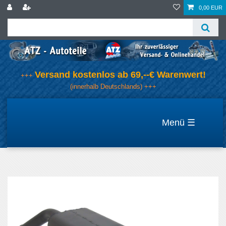
0,00 EUR
Versand kostenlos ab 69,--€ Warenwert!
+++
(innerhalb Deutschlands) +++
☰