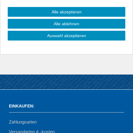
Dieser Sport-Endschalldämpfer von NOVUS ersetzt den
originalen Endschalldämpfer.
Alle akzeptieren
Mit diesem Sportauspuff ergibt sich ein geringerer
Alle ablehnen
Abgasgegendruck und damit wird wiederum ein Zuwachs an
Leistung und Drehmoment erreicht. Im Vergleich zum
Auswahl akzeptieren
Serienauspuff entsteht außerdem ein dumpferes und
kraftvolleres, sportlich klingenderes Abgasklangbild.
EINKAUFEN
:
Zahlungsarten
Versandarten & -kosten