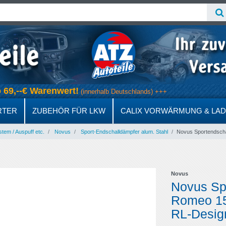
ab 69,--€ Warenwert!
(innerhalb Deutschlands) +++
RTER
ZUBEHÖR FÜR LKW
CALIX VORWÄRMUNG & LA
em / Auspuff etc.
Novus
Sport-Endschalldämpfer alum. Stahl
Novus Sportendscha
Novus
Novus Spo
Romeo 15
RL-Desig