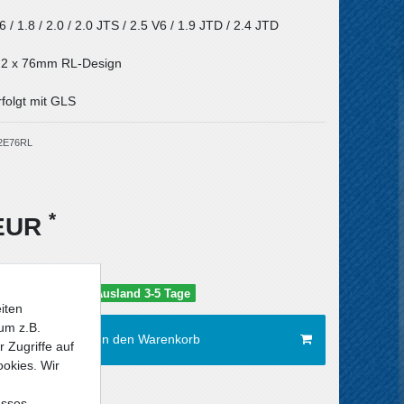
6 / 1.8 / 2.0 / 2.0 JTS / 2.5 V6 / 1.9 JTD / 2.4 JTD
: 2 x 76mm RL-Design
folgt mit GLS
2E76RL
*
 EUR
schland 1-2 Tage / Ausland 3-5 Tage
iten
um z.B.
In den Warenkorb
 Zugriffe auf
ookies. Wir
esses