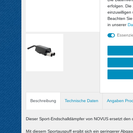
erfolgen. Die
einzuwilligen
Beachten Sie
in unserer
Da
Essenzie
Beschreibung
Technische Daten
Angaben Prod
Dieser Sport-Endschalldämpfer von NOVUS ersetzt den o
Mit diesem Sportauspuff ergibt sich ein geringerer Abg