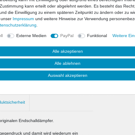
Wunschliste
 Zustimmung kann erteilt oder abgelehnt werden. Es besteht das Recht,
 und die Einwilligung zu einem späteren Zeitpunkt zu ändern oder zu wi
* inkl. ges. MwSt. zzgl.
 unser
Impressum
und weitere Hinweise zur Verwendung personenbez
ten­schutz­erklärung
.
ll
Externe Medien
PayPal
Funktional
Weitere Ein
Alle akzeptieren
Alle ablehnen
Auswahl akzeptieren
uktsicherheit
riginalen Endschalldämpfer.
asgegendruck und damit wird wiederum ein