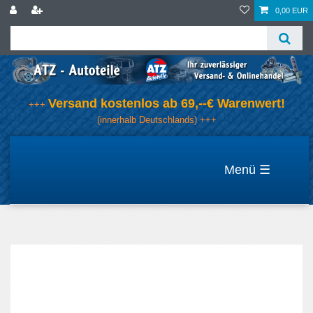
0,00 EUR
Versand kostenlos ab 69,--€ Warenwert!
+++
(innerhalb Deutschlands) +++
☰