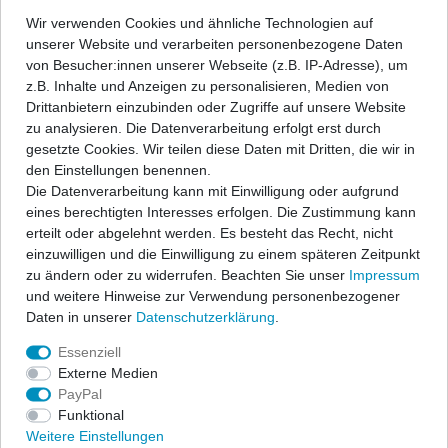
Wir verwenden Cookies und ähnliche Technologien auf
unserer Website und verarbeiten personenbezogene Daten
In den Warenkorb
von Besucher:innen unserer Webseite (z.B. IP-Adresse), um
z.B. Inhalte und Anzeigen zu personalisieren, Medien von
Drittanbietern einzubinden oder Zugriffe auf unsere Website
Wunschliste
zu analysieren. Die Datenverarbeitung erfolgt erst durch
gesetzte Cookies. Wir teilen diese Daten mit Dritten, die wir in
den Einstellungen benennen.
* inkl. ges. MwSt. zzgl.
Versandkosten
Die Datenverarbeitung kann mit Einwilligung oder aufgrund
eines berechtigten Interesses erfolgen. Die Zustimmung kann
erteilt oder abgelehnt werden. Es besteht das Recht, nicht
einzuwilligen und die Einwilligung zu einem späteren Zeitpunkt
zu ändern oder zu widerrufen. Beachten Sie unser
Impressum
Beschreibung
und weitere Hinweise zur Verwendung personenbezogener
Daten in unserer
Daten­schutz­erklärung
.
Technische Daten
Essenziell
Externe Medien
PayPal
Angaben Produktsicherheit
Funktional
Weitere Einstellungen