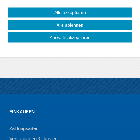
Dieser Sport-Endschalldämpfer von NOVUS ersetzt den
originalen Endschalldämpfer.
Alle akzeptieren
Mit diesem Sportauspuff ergibt sich ein geringerer
Alle ablehnen
Abgasgegendruck und damit wird wiederum ein Zuwachs an
Leistung und Drehmoment erreicht. Im Vergleich zum
Auswahl akzeptieren
Serienauspuff entsteht außerdem ein dumpferes und
kraftvolleres, sportlich klingenderes Abgasklangbild.
EINKAUFEN
:
Zahlungsarten
Versandarten & -kosten