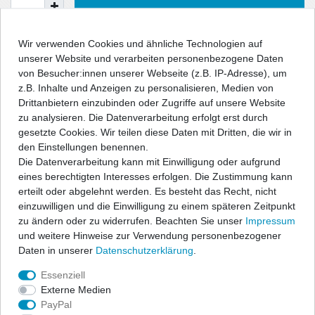
In den Warenkorb
Wir verwenden Cookies und ähnliche Technologien auf
unserer Website und verarbeiten personenbezogene Daten
Wunschliste
von Besucher:innen unserer Webseite (z.B. IP-Adresse), um
z.B. Inhalte und Anzeigen zu personalisieren, Medien von
Drittanbietern einzubinden oder Zugriffe auf unsere Website
* inkl. ges. MwSt. zzgl.
Versandkosten
zu analysieren. Die Datenverarbeitung erfolgt erst durch
gesetzte Cookies. Wir teilen diese Daten mit Dritten, die wir in
den Einstellungen benennen.
Die Datenverarbeitung kann mit Einwilligung oder aufgrund
eines berechtigten Interesses erfolgen. Die Zustimmung kann
Beschreibung
erteilt oder abgelehnt werden. Es besteht das Recht, nicht
einzuwilligen und die Einwilligung zu einem späteren Zeitpunkt
Technische Daten
zu ändern oder zu widerrufen. Beachten Sie unser
Impressum
und weitere Hinweise zur Verwendung personenbezogener
Daten in unserer
Daten­schutz­erklärung
.
Angaben Produktsicherheit
Essenziell
Externe Medien
Dieser Sport-Vorschalldämpfer von NOVUS ersetzt den originalen
PayPal