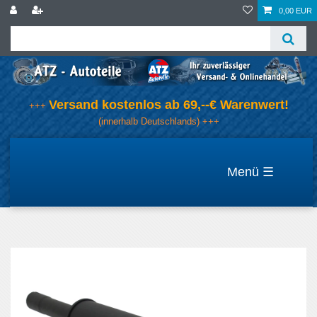
0,00 EUR
Versand kostenlos ab 69,--€ Warenwert!
+++
(innerhalb Deutschlands) +++
☰