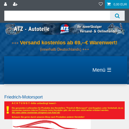
0,00 EUR
Versand kostenlos ab 69,--€ Warenwert!
+++
(innerhalb Deutschlands) +++
☰
Friedrich-Motorsport