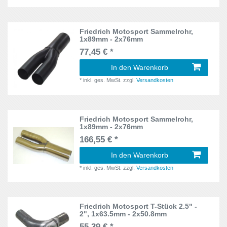
Jetta
10
B
51
Kadett
Friedrich Motosport Sammelrohr,
17
1x89mm - 2x76mm
B6
5
77,45 € *
Kuga II
12
CD
5
In den Warenkorb
Lancer
12
*
inkl. ges. MwSt.
zzgl.
Versandkosten
B4
5
Leon
144
B4Y, B5Y
10
Lupo
12
Friedrich Motosport Sammelrohr,
1x89mm - 2x76mm
B5
11
Megane III
60
166,55 € *
B7
24
In den Warenkorb
Mokka
10
*
inkl. ges. MwSt.
zzgl.
Versandkosten
B8
103
Mondeo
70
B9
36
Mustang
17
Friedrich Motosport T-Stück 2.5" -
BA7
45
2", 1x63.5mm - 2x50.8mm
New Beetle
25
55,39 € *