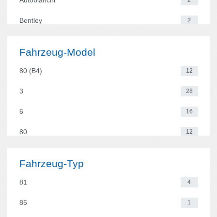
Autobianchi
2
Bentley
2
BMW
465
Fahrzeug-Model
Cadillac
2
80 (B4)
12
Caterham
2
3
28
Chery
2
6
16
Chevrolet
129
80
12
Chrysler
2
206
14
Fahrzeug-Typ
Citroen
23
406
16
81
4
Dacia
2
1er
91
85
1
Daewoo
2
3er
134