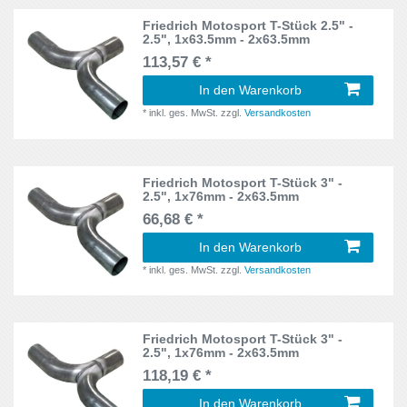
S-Max
15
Cooper S
17
Friedrich Motosport T-Stück 2.5" -
2.5", 1x63.5mm - 2x63.5mm
Superb
14
113,57 € *
Cupra
11
T4
18
In den Warenkorb
CW
13
*
inkl. ges. MwSt.
zzgl.
Versandkosten
T5
14
CW FD/FDH
5
Tiguan
13
CZC
4
Friedrich Motosport T-Stück 3" -
2.5", 1x76mm - 2x63.5mm
Tiguan II
14
D2
1
66,68 € *
Toledo
17
In den Warenkorb
D3
2
*
inkl. ges. MwSt.
zzgl.
Versandkosten
Touran
27
DA3
2
Trax
10
DA3, DB3
31
Friedrich Motosport T-Stück 3" -
TT
26
2.5", 1x76mm - 2x63.5mm
DAW/DBW
4
118,19 € *
T-Roc
20
In den Warenkorb
DM
1