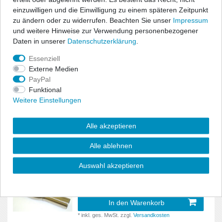
Golf IV
54
1x63.5mm - 2x50.8mm
einzuwilligen und die Einwilligung zu einem späteren Zeitpunkt
8R
15
51,13 € *
zu ändern oder zu widerrufen. Beachten Sie unser
Impressum
Golf V
45
und weitere Hinweise zur Verwendung personenbezogener
In den Warenkorb
2AB
2
Daten in unserer
Daten­schutz­erklärung
.
Golf VI
*
inkl. ges. MwSt.
zzgl.
Versandkosten
103
9N / 9N2
4
Essenziell
Golf VII
180
Externe Medien
9N3
9
PayPal
Friedrich Motosport Sammelrohr,
Grande Punto
12
Funktional
1x76mm - 2x63.5mm
9N3 GTI
6
Weitere Einstellungen
56,06 € *
GTC
38
A
In den Warenkorb
1
Alle akzeptieren
i20
16
*
inkl. ges. MwSt.
zzgl.
Versandkosten
A1
1
Alle ablehnen
i30
70
Abarth
5
Auswahl akzeptieren
Friedrich Motosport Sammelrohr,
i40
12
1x76mm - 2x63.5mm
Aero
1
116,61 € *
Ibiza
38
AW
4
In den Warenkorb
Insignia
51
*
inkl. ges. MwSt.
zzgl.
Versandkosten
Allrad
34