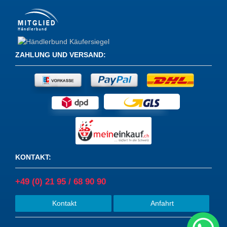
F25
4
F30
30
ZAHLUNG UND VERSAND
:
F30, F31
51
F31
3
F32
32
F32 / F33
1
F34
24
KONTAKT
:
F36
3
+49 (0) 21 95 / 68 90 90
F48
1
Kontakt
Anfahrt
F55
2