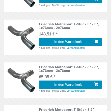
Up
14
*
inkl. ges. MwSt.
zzgl.
Versandkosten
DXA
26
Vectra A
37
DYB
61
Friedrich Motosport T-Stück 3" - 3",
Vectra B
20
1x76mm - 2x76mm
DYB ST
3
148,51 € *
Vectra C
39
E
14
In den Warenkorb
X3
10
*
inkl. ges. MwSt.
zzgl.
Versandkosten
E10
1
Zafira A
21
E12
2
Friedrich Motosport T-Stück 3" - 3",
Zafira B
18
1x76mm - 2x76mm
E30
14
65,35 € *
E34
6
In den Warenkorb
*
inkl. ges. MwSt.
zzgl.
Versandkosten
E36
2
E39
16
Friedrich Motosport T-Stück 3.5" –