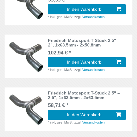
BK
12
In den Warenkorb
Octavia
51
BL
9
*
inkl. ges. MwSt.
zzgl.
Versandkosten
Omega
51
BWY
10
Orlando
12
Friedrich Motosport T-Stück 2.5" -
C
6
2", 1x63.5mm - 2x50.8mm
Passat
111
102,94 € *
C13
6
Pro Cee‘d
In den Warenkorb
13
C208
1
*
inkl. ges. MwSt.
zzgl.
Versandkosten
Q2
27
C117
2
Q3
13
Friedrich Motosport T-Stück 2.5" –
C4
4
2.5", 1x63.5mm - 2x63.5mm
Q5
15
58,71 € *
C6
3
Rapid
12
In den Warenkorb
Caravan
29
*
inkl. ges. MwSt.
zzgl.
Versandkosten
S3
25
CC
26