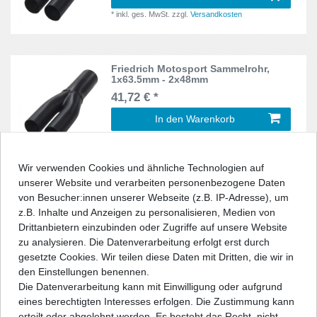
6L
7
Subaru
5
*
inkl. ges. MwSt.
zzgl.
Versandkosten
E63
10
6N, 6N2
6
Suzuki
10
Eos
20
6R
Friedrich Motosport Sammelrohr,
22
Toyota
21
1x63.5mm - 2x48mm
Fabia
12
41,72 € *
8S
9
Volvo
33
Fabia II
22
In den Warenkorb
8J
15
VW
983
*
inkl. ges. MwSt.
zzgl.
Versandkosten
Fabia III
19
8L
21
Wir verwenden Cookies und ähnliche Technologien auf
Fiesta
76
unserer Website und verarbeiten personenbezogene Daten
8N
5
Friedrich Motosport Sammelrohr,
von Besucher:innen unserer Webseite (z.B. IP-Adresse), um
1x63.5mm - 2x50.8mm
Focus II
39
z.B. Inhalte und Anzeigen zu personalisieren, Medien von
8U
13
41,72 € *
Drittanbietern einzubinden oder Zugriffe auf unsere Website
Focus III
75
In den Warenkorb
zu analysieren. Die Datenverarbeitung erfolgt erst durch
5E
14
gesetzte Cookies. Wir teilen diese Daten mit Dritten, die wir in
*
inkl. ges. MwSt.
zzgl.
Versandkosten
Focus IV
26
den Einstellungen benennen.
8P
86
Die Datenverarbeitung kann mit Einwilligung oder aufgrund
Golf III
42
eines berechtigten Interesses erfolgen. Die Zustimmung kann
DJ1
2
Friedrich Motosport Sammelrohr,
erteilt oder abgelehnt werden. Es besteht das Recht, nicht