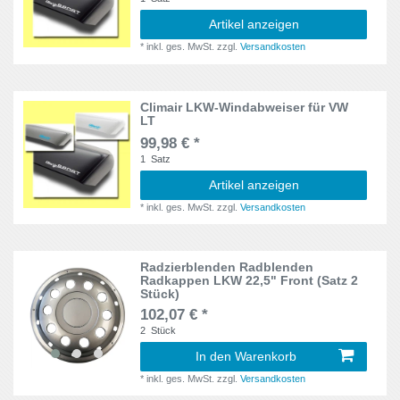
Artikel anzeigen
Trakker II
1
*
inkl. ges. MwSt.
zzgl.
Versandkosten
Transit Custom
1
Climair LKW-Windabweiser für VW
Transit
1
LT
99,98 € *
Transit V
1
1
Satz
Artikel anzeigen
Transit VI
1
*
inkl. ges. MwSt.
zzgl.
Versandkosten
Vivaro
2
XF
2
Radzierblenden Radblenden
Radkappen LKW 22,5" Front (Satz 2
Stück)
XF105
1
102,07 € *
2
Stück
In den Warenkorb
*
inkl. ges. MwSt.
zzgl.
Versandkosten