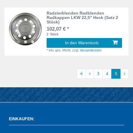
Radzierblenden Radblenden
Radkappen LKW 22,5" Heck (Satz 2
Stück)
102,07 € *
2
Stück
In den Warenkorb
*
inkl. ges. MwSt.
zzgl.
Versandkosten
3
4
5
EINKAUFEN
: