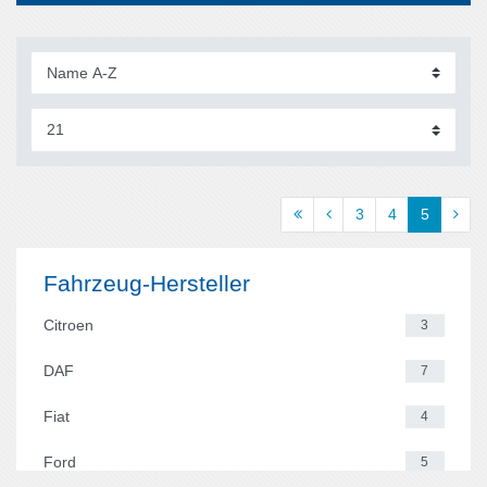
3
4
5
Fahrzeug-Hersteller
Citroen
3
DAF
7
Fiat
4
Ford
5