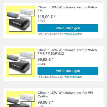
TGA-LX
1
Climair LKW-Windabweiser für Volvo
FM
TGA-M+L
1
115,00 € *
1
Satz
TGA-XL
1
Artikel anzeigen
*
inkl. ges. MwSt.
zzgl.
Versandkosten
TGA-XLX
1
TGA-XXL
1
Climair LKW-Windabweiser für Volvo
FM7/FM10/FM12
TGL-LX
1
99,98 € *
1
Satz
TGS-LX
4
Artikel anzeigen
TGS-M+L
2
*
inkl. ges. MwSt.
zzgl.
Versandkosten
TGX-XL
2
Climair LKW-Windabweiser für VW
TGX-XLX
Crafter
2
99,98 € *
Traffic
2
1
Satz