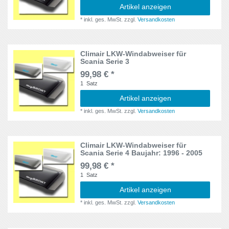
Artikel anzeigen
F2000
1
*
inkl. ges. MwSt.
zzgl.
Versandkosten
F90, M90
1
Climair LKW-Windabweiser für
FH12
1
Scania Serie 3
99,98 € *
FL4
1
1
Satz
Artikel anzeigen
FM
1
*
inkl. ges. MwSt.
zzgl.
Versandkosten
FM7
1
Fuso Canter
1
Climair LKW-Windabweiser für
Scania Serie 4 Baujahr: 1996 - 2005
Fuso
1
99,98 € *
1
Satz
Interstar
1
Artikel anzeigen
*
inkl. ges. MwSt.
zzgl.
Versandkosten
Jumper
2
Jumper II
1