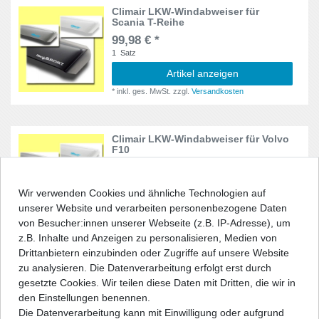
Climair LKW-Windabweiser für
Scania T-Reihe
Kabine 601
1
99,98 € *
1
Satz
Kabine 641
1
Artikel anzeigen
Kabine 673
1
*
inkl. ges. MwSt.
zzgl.
Versandkosten
L2000
1
Climair LKW-Windabweiser für Volvo
LF45, 55
1
F10
99,98 € *
LT
1
1
Satz
Wir verwenden Cookies und ähnliche Technologien auf
Artikel anzeigen
Magnum
unserer Website und verarbeiten personenbezogene Daten
1
*
inkl. ges. MwSt.
zzgl.
Versandkosten
von Besucher:innen unserer Webseite (z.B. IP-Adresse), um
Master
z.B. Inhalte und Anzeigen zu personalisieren, Medien von
3
Drittanbietern einzubinden oder Zugriffe auf unsere Website
Climair LKW-Windabweiser für Volvo
Movano
zu analysieren. Die Datenverarbeitung erfolgt erst durch
2
FH (3. Generation), Bj. 2013- (ohne
gesetzte Cookies. Wir teilen diese Daten mit Dritten, die wir in
FH electric + FH Aero)
Movano B
den Einstellungen benennen.
1
99,98 € *
Die Datenverarbeitung kann mit Einwilligung oder aufgrund
1
Satz