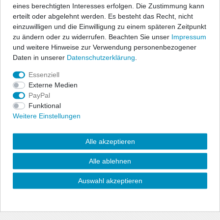
NV400
eines berechtigten Interesses erfolgen. Die Zustimmung kann
1
Artikel anzeigen
erteilt oder abgelehnt werden. Es besteht das Recht, nicht
Premium
einzuwilligen und die Einwilligung zu einem späteren Zeitpunkt
*
inkl. ges. MwSt.
zzgl.
Versandkosten
2
zu ändern oder zu widerrufen. Beachten Sie unser
Impressum
Primastar
und weitere Hinweise zur Verwendung personenbezogener
1
Daten in unserer
Daten­schutz­erklärung
.
Climair LKW-Windabweiser für Volvo
FH12/FH13/FH16/SH12, Bj. 1993-2013
R-Reihe
1
Essenziell
99,98 € *
Externe Medien
1
Satz
Serie 4
1
PayPal
Artikel anzeigen
Funktional
Sprinter
2
*
inkl. ges. MwSt.
zzgl.
Versandkosten
Weitere Einstellungen
Stralis I
1
Alle akzeptieren
Climair LKW-Windabweiser für Volvo
T-Reihe
1
FL4
Alle ablehnen
99,98 € *
Talento
1
1
Satz
Auswahl akzeptieren
In den Warenkorb
TG-L
1
*
inkl. ges. MwSt.
zzgl.
Versandkosten
TG-LC
1