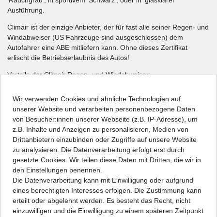
'Rauchgrau', in sportivem 'Schwarz', oder in 'glasklarer'
Ausführung.
Climair ist der einzige Anbieter, der für fast alle seiner Regen- und
Windabweiser (US Fahrzeuge sind ausgeschlossen) dem
Autofahrer eine ABE mitliefern kann. Ohne dieses Zertifikat
erlischt die Betriebserlaubnis des Autos!
Vorteile der Climair Regen- und Windabweiser:
Schutz vor Regen und Schnee.
Wir verwenden Cookies und ähnliche Technologien auf
Optimale Be- und Entlüftung.
unserer Website und verarbeiten personenbezogene Daten
Höchstmögliche Belastbarkeit und Passgenauigkeit.
von Besucher:innen unserer Webseite (z.B. IP-Adresse), um
Einfache Montage (nur stecken, kein kleben!).
z.B. Inhalte und Anzeigen zu personalisieren, Medien von
Für Raucher ein muss, bei leicht geöffneten Scheiben kann
Drittanbietern einzubinden oder Zugriffe auf unsere Website
der Rauch schnell abziehen.
zu analysieren. Die Datenverarbeitung erfolgt erst durch
Keine beschlagenen Scheiben durch feuchte Hunde.
gesetzte Cookies. Wir teilen diese Daten mit Dritten, die wir in
Im Sommer zirkuliert die Luft und belastender Wärmestau
den Einstellungen benennen.
entsteht nicht.
Die Datenverarbeitung kann mit Einwilligung oder aufgrund
Aus hochwertigem gegossenen Acrylglas gefertigt.
eines berechtigten Interesses erfolgen. Die Zustimmung kann
Pflegeleicht und waschanlagenfest.
erteilt oder abgelehnt werden. Es besteht das Recht, nicht
Mit ABE (eintragungs- u. abnahmefrei in der EU)
einzuwilligen und die Einwilligung zu einem späteren Zeitpunkt
Mit Zulassung für die Schweiz (nur klare Ausführung)