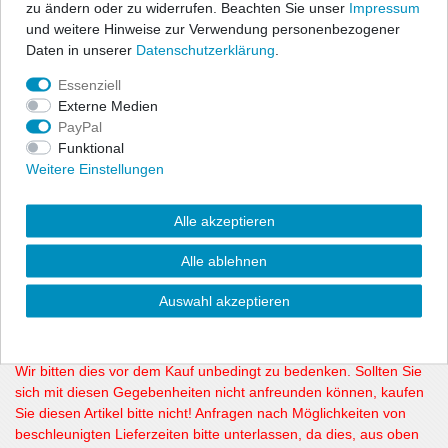
zu ändern oder zu widerrufen. Beachten Sie unser
Impressum
und weitere Hinweise zur Verwendung personenbezogener
Erklärung für die Angabe der verlängerten Lieferzeit dieses
Daten in unserer
Daten­schutz­erklärung
.
Artikels:
Essenziell
Die hier verlängert angegebene Lieferzeit liegt der
Externe Medien
Produktionszeit zugrunde. Da die Fa. ClimAir nur eine bestimmte
PayPal
Menge am Tag produzieren kann und weltweit Ihre Kunden
Funktional
beliefert, ist es leider nicht möglich einige Bestellungen innerhalb
Weitere Einstellungen
kürzester Zeit auszuliefern. Der Versand erfolgt direkt von dort an
unsere Kunden. Die Fa. ClimAir hat tausende verschiedene PKW-
Seiten- und Dachwindabweiser auf Lager die nicht jederzeit
Alle akzeptieren
greifbar zu Verfügung stehen oder nachproduziert werden
müssen. Dazu kommen auch noch Seitenwindabweiser für
Alle ablehnen
Transporter und LKW, ebenfalls in drei Farbvarianten. Daher
geben wir, wie auch viele andere Internethändler diese
Auswahl akzeptieren
verlängerte Lieferzeit an. Geliefert wird aber meistens etwas
schneller als angegeben.
Wir bitten dies vor dem Kauf unbedingt zu bedenken. Sollten Sie
sich mit diesen Gegebenheiten nicht anfreunden können, kaufen
Sie diesen Artikel bitte nicht! Anfragen nach Möglichkeiten von
beschleunigten Lieferzeiten bitte unterlassen, da dies, aus oben