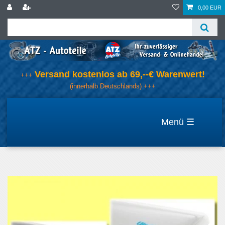
0,00 EUR
Versand kostenlos ab 69,--€ Warenwert!
+++
(innerhalb Deutschlands) +++
☰