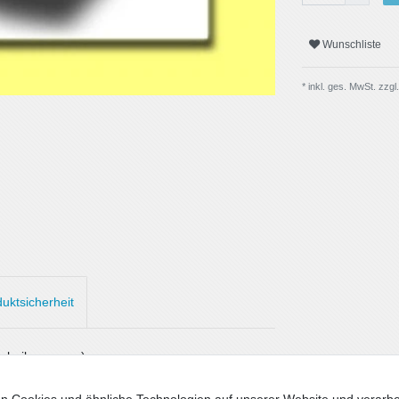
Wunschliste
* inkl. ges. MwSt. zzgl.
uktsicherheit
cheiben vorne)
!
n Cookies und ähnliche Technologien auf unserer Website und verarbe