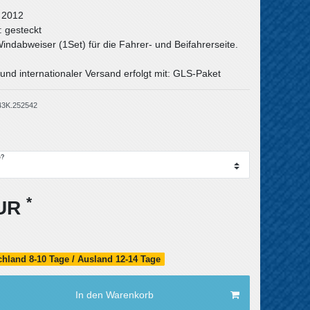
- 2012
: gesteckt
Windabweiser (1Set) für die Fahrer- und Beifahrerseite.
und internationaler Versand erfolgt mit: GLS-Paket
43K.252542
G?
*
EUR
schland 8-10 Tage / Ausland 12-14 Tage
In den Warenkorb