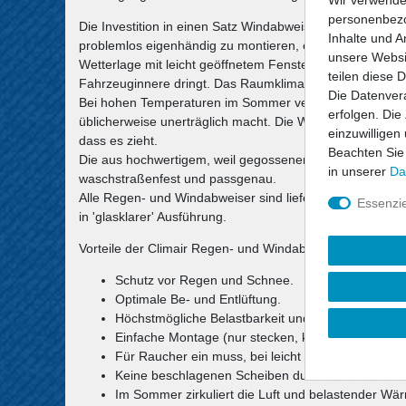
personenbezo
Die Investition in einen Satz Windabweiser erhöht den Ko
Inhalte und A
problemlos eigenhändig zu montieren, erlauben es die Wi
unsere Websit
Wetterlage mit leicht geöffnetem Fenster zu fahren, oh
teilen diese 
Fahrzeuginnere dringt. Das Raumklima wird deutlich verb
Die Datenvera
Bei hohen Temperaturen im Sommer vermeiden leicht ge
erfolgen. Die
üblicherweise unerträglich macht. Die Windabweiser trage
einzuwilligen
dass es zieht.
Beachten Sie
Die aus hochwertigem, weil gegossenem Acrylglas gefertig
in unserer
Da
waschstraßenfest und passgenau.
Alle Regen- und Windabweiser sind lieferbar als Standar
Essenzie
in 'glasklarer' Ausführung.
Vorteile der Climair Regen- und Windabweiser:
Schutz vor Regen und Schnee.
Optimale Be- und Entlüftung.
Höchstmögliche Belastbarkeit und Passgenauigkeit
Einfache Montage (nur stecken, kein kleben!).
Für Raucher ein muss, bei leicht geöffneten Sche
Keine beschlagenen Scheiben durch feuchte Hund
Im Sommer zirkuliert die Luft und belastender Wär