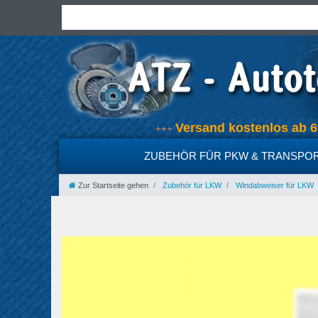
Versand kostenlos a
+++
ZUBEHÖR FÜR PKW & TRANSPO
Zur Startseite gehen
Zubehör für LKW
Windabweiser für LKW