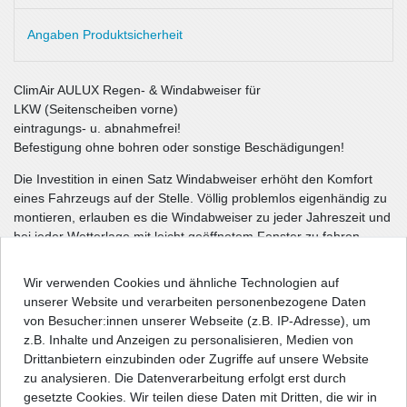
Angaben Produktsicherheit
ClimAir AULUX Regen- & Windabweiser für
LKW (Seitenscheiben vorne)
eintragungs- u. abnahmefrei!
Befestigung ohne bohren oder sonstige Beschädigungen!
Die Investition in einen Satz Windabweiser erhöht den Komfort
eines Fahrzeugs auf der Stelle. Völlig problemlos eigenhändig zu
montieren, erlauben es die Windabweiser zu jeder Jahreszeit und
bei jeder Wetterlage mit leicht geöffnetem Fenster zu fahren,
ohne dass dabei Regen oder Schnee ins Fahrzeuginnere dringt.
Das Raumklima wird deutlich verbessert, beschlagene Fenster
Wir verwenden Cookies und ähnliche Technologien auf
gibt es nicht mehr. Bei hohen Temperaturen im Sommer
unserer Website und verarbeiten personenbezogene Daten
vermeiden leicht geöffnete Fenster den Wärmestau, der das
von Besucher:innen unserer Webseite (z.B. IP-Adresse), um
Fahren üblicherweise unerträglich macht. Die Windabweiser
z.B. Inhalte und Anzeigen zu personalisieren, Medien von
tragen dazu bei, dass die Luft zirkulieren kann, ohne dass es
Drittanbietern einzubinden oder Zugriffe auf unsere Website
zieht.
zu analysieren. Die Datenverarbeitung erfolgt erst durch
Die aus hochwertigem, weil gegossenem Acrylglas gefertigten
gesetzte Cookies. Wir teilen diese Daten mit Dritten, die wir in