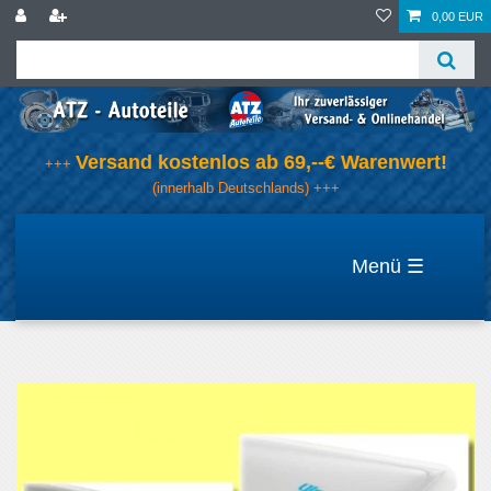
0,00 EUR
Versand kostenlos ab 69,--€ Warenwert!
+++
(innerhalb Deutschlands) +++
☰