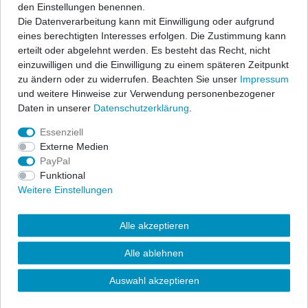
Anbauteile sind pflegeleicht, waschstraßenfest und passgenau.
den Einstellungen benennen.
Alle Regen- und Windabweiser sind lieferbar als Standardfarbe
Die Datenverarbeitung kann mit Einwilligung oder aufgrund
'Rauchgrau', in sportivem 'Schwarz', oder in 'glasklarer'
eines berechtigten Interesses erfolgen. Die Zustimmung kann
Ausführung.
erteilt oder abgelehnt werden. Es besteht das Recht, nicht
einzuwilligen und die Einwilligung zu einem späteren Zeitpunkt
Vorteile der Climair Regen- und Windabweiser:
zu ändern oder zu widerrufen. Beachten Sie unser
Impressum
Schutz vor Regen und Schnee.
und weitere Hinweise zur Verwendung personenbezogener
Optimale Be- und Entlüftung.
Daten in unserer
Daten­schutz­erklärung
.
Höchstmögliche Belastbarkeit und Passgenauigkeit.
Essenziell
Einfache Montage (nur stecken, kein kleben!).
Externe Medien
Für Raucher ein muss, bei leicht geöffneten Scheiben kann
PayPal
der Rauch schnell abziehen.
Funktional
Keine beschlagenen Scheiben durch feuchte Hunde.
Weitere Einstellungen
Im Sommer zirkuliert die Luft und belastender Wärmestau
entsteht nicht.
Aus hochwertigem gegossenen Acrylglas gefertigt.
Alle akzeptieren
Pflegeleicht und waschanlagenfest.
Alle ablehnen
Erklärung für die Angabe der verlängerten Lieferzeit dieses
Artikels:
Auswahl akzeptieren
Die hier verlängert angegebene Lieferzeit liegt der