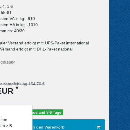
1.4, 1.6
: 55-81
asten VA in kg: -910
asten HA in kg: -1010
n mm ca: 40/30
aler Versand erfolgt mit: UPS-Paket international
Versand erfolgt mit: DHL-Paket national
-050.18964
reisempfehlung 154,70 €
*
 EUR
schland 5-6 Tage / Ausland 8-9 Tage
iten
um z.B.
In den Warenkorb