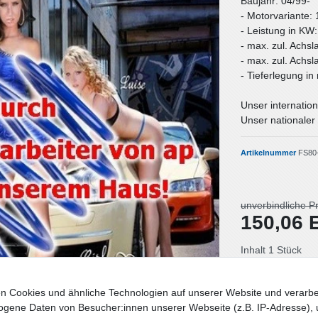
Baujahr: 04/99-
- Motorvariante: 
- Leistung in KW
- max. zul. Achsl
- max. zul. Achsl
- Tieferlegung i
Unser internation
Unser nationaler 
Artikelnummer
FS80
unverbindliche P
150,06
Inhalt
1
Stück
Lieferzeit: Deut
n Cookies und ähnliche Technologien auf unserer Website und verarbe
gene Daten von Besucher:innen unserer Webseite (z.B. IP-Adresse), 