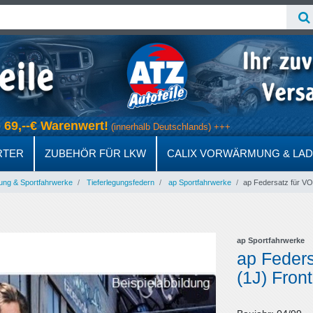
ab 69,--€ Warenwert!
(innerhalb Deutschlands) +++
RTER
ZUBEHÖR FÜR LKW
CALIX VORWÄRMUNG & LA
ung & Sportfahrwerke
Tieferlegungsfedern
ap Sportfahrwerke
ap Federsatz für VO
ap Sportfahrwerke
ap Feder
(1J) Front