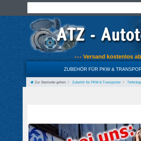
Versand kostenlos 
+++
ZUBEHÖR FÜR PKW & TRANSPO
Zur Startseite gehen
Zubehör für PKW & Transporter
Tieferleg