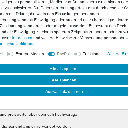
nzeigen zu personalisieren, Medien von Drittanbietern einzubinden oder
e zu analysieren. Die Datenverarbeitung erfolgt erst durch gesetzte C
Daten mit Dritten, die wir in den Einstellungen benennen.
Wunschliste
rbeitung kann mit Einwilligung oder aufgrund eines berechtigten Inter
 Zustimmung kann erteilt oder abgelehnt werden. Es besteht das Recht,
 und die Einwilligung zu einem späteren Zeitpunkt zu ändern oder zu wi
* inkl. ges. MwSt. zzgl.
 unser
Impressum
und weitere Hinweise zur Verwendung personenbez
ten­schutz­erklärung
.
ll
Externe Medien
PayPal
Funktional
Weitere Ein
Alle akzeptieren
Alle ablehnen
Auswahl akzeptieren
uktsicherheit
eine preiswerte, aber dennoch hochwertige
in die Seriendämpfer verwendet werden.