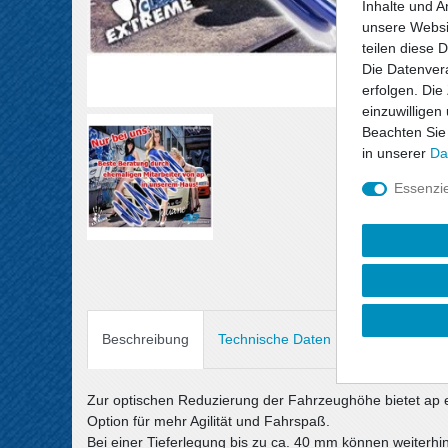
Inhalte und A
unsere Websit
teilen diese 
Die Datenvera
erfolgen. Die
einzuwilligen
Beachten Sie
in unserer
Da
Essenzie
Beschreibung
Technische Daten
Angaben Prod
Zur optischen Reduzierung der Fahrzeughöhe bietet ap 
Option für mehr Agilität und Fahrspaß.
Bei einer Tieferlegung bis zu ca. 40 mm können weiterh