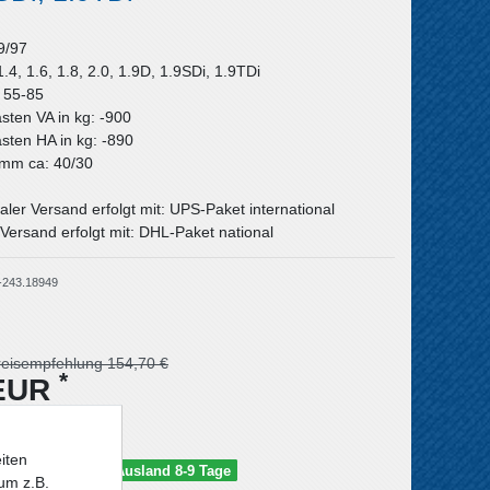
9/97
1.4, 1.6, 1.8, 2.0, 1.9D, 1.9SDi, 1.9TDi
: 55-85
asten VA in kg: -900
asten HA in kg: -890
n mm ca: 40/30
aler Versand erfolgt mit: UPS-Paket international
Versand erfolgt mit: DHL-Paket national
-243.18949
reisempfehlung 154,70 €
*
 EUR
iten
schland 5-6 Tage / Ausland 8-9 Tage
um z.B.