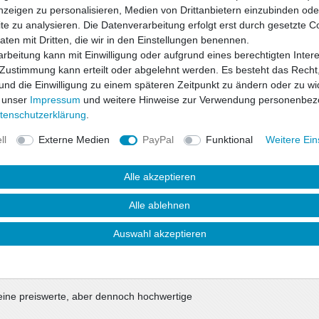
nzeigen zu personalisieren, Medien von Drittanbietern einzubinden oder
e zu analysieren. Die Datenverarbeitung erfolgt erst durch gesetzte C
Daten mit Dritten, die wir in den Einstellungen benennen.
rbeitung kann mit Einwilligung oder aufgrund eines berechtigten Inter
 Zustimmung kann erteilt oder abgelehnt werden. Es besteht das Recht,
Wunschliste
 und die Einwilligung zu einem späteren Zeitpunkt zu ändern oder zu wi
 unser
Impressum
und weitere Hinweise zur Verwendung personenbez
* inkl. ges. MwSt. zzgl.
ten­schutz­erklärung
.
ll
Externe Medien
PayPal
Funktional
Weitere Ein
Alle akzeptieren
Alle ablehnen
Auswahl akzeptieren
uktsicherheit
eine preiswerte, aber dennoch hochwertige