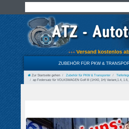
Versand kostenlos 
+++
ZUBEHÖR FÜR PKW & TRANSPO
Zur Startseite gehen
Zubehör für PKW & Transporter
Tieferleg
ap Federsatz für VOLKSWAGEN Golf III (1HX0, 1H) Variant,1.4, 1.6, 1