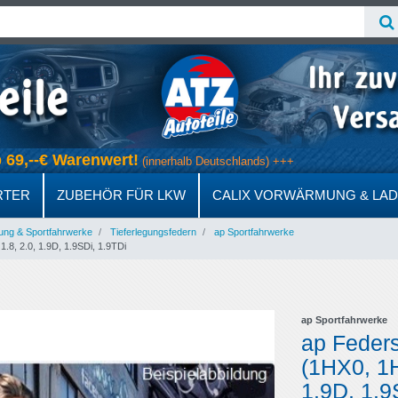
ab 69,--€ Warenwert!
(innerhalb Deutschlands) +++
RTER
ZUBEHÖR FÜR LKW
CALIX VORWÄRMUNG & LA
ung & Sportfahrwerke
Tieferlegungsfedern
ap Sportfahrwerke
.8, 2.0, 1.9D, 1.9SDi, 1.9TDi
ap Sportfahrwerke
ap Feder
(1HX0, 1H)
1.9D, 1.9