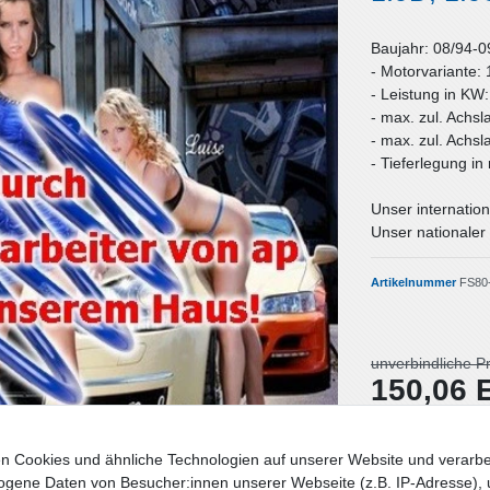
Baujahr: 08/94-0
- Motorvariante: 
- Leistung in KW
- max. zul. Achsl
- max. zul. Achsl
- Tieferlegung i
Unser internation
Unser nationaler 
Artikelnummer
FS80
unverbindliche P
150,06
Inhalt
1
Stück
n Cookies und ähnliche Technologien auf unserer Website und verarbe
Lieferzeit: Deut
gene Daten von Besucher:innen unserer Webseite (z.B. IP-Adresse), 