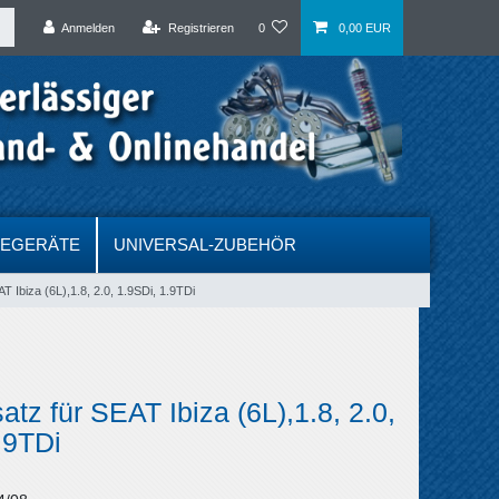
Anmelden
Registrieren
0
0,00 EUR
DEGERÄTE
UNIVERSAL-ZUBEHÖR
T Ibiza (6L),1.8, 2.0, 1.9SDi, 1.9TDi
atz für SEAT Ibiza (6L),1.8, 2.0,
.9TDi