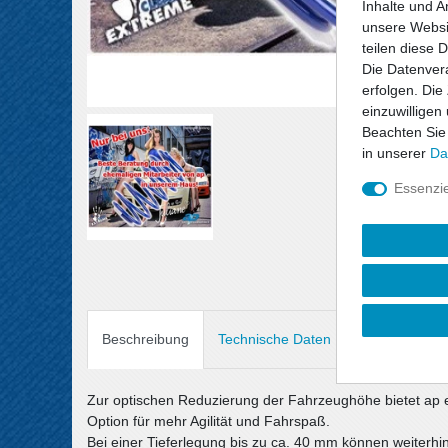
Inhalte und A
unsere Websit
teilen diese 
Die Datenvera
erfolgen. Die
einzuwilligen
Beachten Sie
in unserer
Da
Essenzie
Beschreibung
Technische Daten
Angaben Prod
Zur optischen Reduzierung der Fahrzeughöhe bietet ap 
Option für mehr Agilität und Fahrspaß.
Bei einer Tieferlegung bis zu ca. 40 mm können weiterh