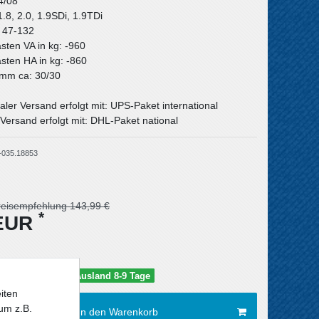
4/08
1.8, 2.0, 1.9SDi, 1.9TDi
: 47-132
asten VA in kg: -960
asten HA in kg: -860
n mm ca: 30/30
aler Versand erfolgt mit: UPS-Paket international
Versand erfolgt mit: DHL-Paket national
-035.18853
reisempfehlung 143,99 €
*
 EUR
schland 5-6 Tage / Ausland 8-9 Tage
iten
um z.B.
In den Warenkorb