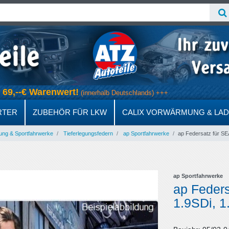
ab 69,--€ Warenwert!
(innerhalb Deutschlands) +++
RTER
ZUBEHÖR FÜR LKW
CALIX VORWÄRMUNG & LA
ung & Sportfahrwerke
Tieferlegungsfedern
ap Sportfahrwerke
ap Federsatz für SEA
ap Sportfahrwerke
ap Feders
1.9SDi, 1