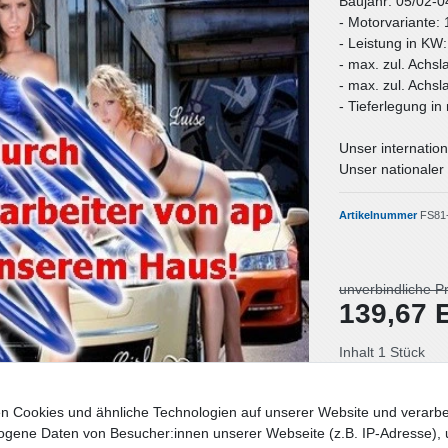
Baujahr: 05/02-0
- Motorvariante: 
- Leistung in KW
- max. zul. Achsl
- max. zul. Achsl
- Tieferlegung i
Unser internation
Unser nationaler 
Artikelnummer
FS81
unverbindliche P
139,67
Inhalt
1
Stück
Lieferzeit: Deut
n Cookies und ähnliche Technologien auf unserer Website und verarbe
gene Daten von Besucher:innen unserer Webseite (z.B. IP-Adresse), 