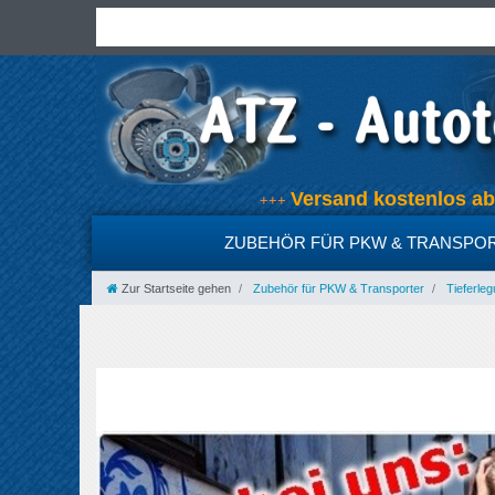
Versand kostenlos 
+++
ZUBEHÖR FÜR PKW & TRANSPO
Zur Startseite gehen
Zubehör für PKW & Transporter
Tieferleg