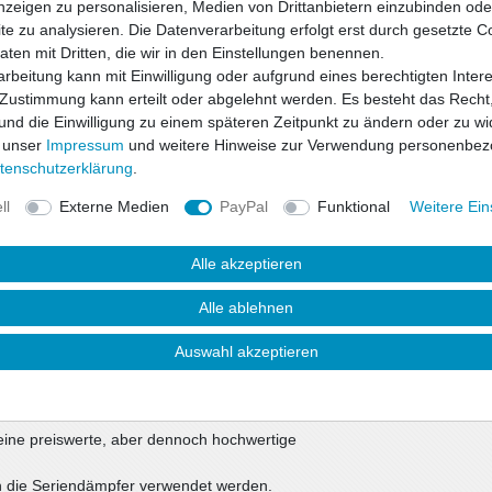
nzeigen zu personalisieren, Medien von Drittanbietern einzubinden oder
e zu analysieren. Die Datenverarbeitung erfolgt erst durch gesetzte C
Daten mit Dritten, die wir in den Einstellungen benennen.
Wunschliste
rbeitung kann mit Einwilligung oder aufgrund eines berechtigten Inter
 Zustimmung kann erteilt oder abgelehnt werden. Es besteht das Recht,
 und die Einwilligung zu einem späteren Zeitpunkt zu ändern oder zu wi
* inkl. ges. MwSt. zzgl.
 unser
Impressum
und weitere Hinweise zur Verwendung personenbez
ten­schutz­erklärung
.
ll
Externe Medien
PayPal
Funktional
Weitere Ein
Alle akzeptieren
Alle ablehnen
Auswahl akzeptieren
uktsicherheit
eine preiswerte, aber dennoch hochwertige
in die Seriendämpfer verwendet werden.