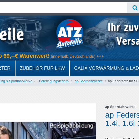
 ab 69,--€ Warenwert!
(innerhalb Deutschlands) +++
RTER
ZUBEHÖR FÜR LKW
CALIX VORWÄRMUNG & LA
ung & Sportfahrwerke
Tieferlegungsfedern
ap Sportfahrwerke
ap Federsatz für SEAT
ap Sportfahrwerke
ap Feders
1.4i, 1.6i