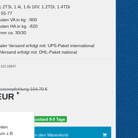
1.2TSi, 1.4i, 1.6i 16V, 1.2TDi, 1.4TDi
: 55-77
asten VA in kg: -900
asten HA in kg: -820
n mm ca: 30/30
aler Versand erfolgt mit: UPS-Paket international
Versand erfolgt mit: DHL-Paket national
-110.18847
reisempfehlung 154,70 €
*
 EUR
schland 5-6 Tage / Ausland 8-9 Tage
iten
um z.B.
In den Warenkorb