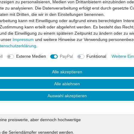
nzeigen zu personalisieren, Medien von Drittanbietern einzubinden oder
e zu analysieren. Die Datenverarbeitung erfolgt erst durch gesetzte C
Daten mit Dritten, die wir in den Einstellungen benennen.
Wunschliste
rbeitung kann mit Einwilligung oder aufgrund eines berechtigten Inter
 Zustimmung kann erteilt oder abgelehnt werden. Es besteht das Recht,
 und die Einwilligung zu einem späteren Zeitpunkt zu ändern oder zu wi
* inkl. ges. MwSt. zzgl.
 unser
Impressum
und weitere Hinweise zur Verwendung personenbez
ten­schutz­erklärung
.
ll
Externe Medien
PayPal
Funktional
Weitere Ein
Alle akzeptieren
Alle ablehnen
Auswahl akzeptieren
uktsicherheit
eine preiswerte, aber dennoch hochwertige
in die Seriendämpfer verwendet werden.