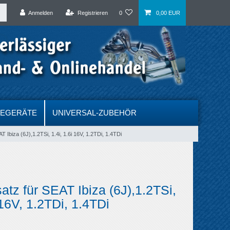
Anmelden
Registrieren
0
0,00 EUR
DEGERÄTE
UNIVERSAL-ZUBEHÖR
 Ibiza (6J),1.2TSi, 1.4i, 1.6i 16V, 1.2TDi, 1.4TDi
atz für SEAT Ibiza (6J),1.2TSi,
 16V, 1.2TDi, 1.4TDi