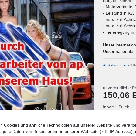
Baujahr: 05/08-
- Motorvariante: 
- Leistung in KW
- max. zul. Achsl
- max. zul. Achsl
- Tieferlegung i
Unser internation
Unser nationaler 
Artikelnummer
FS81
unverbindliche P
150,06
Inhalt
1
Stück
Lieferzeit: Deut
n Cookies und ähnliche Technologien auf unserer Website und verarbe
gene Daten von Besucher:innen unserer Webseite (z.B. IP-Adresse), 