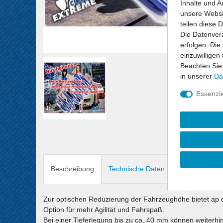
Inhalte und A
unsere Websit
teilen diese 
Die Datenvera
erfolgen. Die
einzuwilligen
Beachten Sie
in unserer
Da
Essenzie
Beschreibung
Technische Daten
Angaben Prod
Zur optischen Reduzierung der Fahrzeughöhe bietet ap 
Option für mehr Agilität und Fahrspaß.
Bei einer Tieferlegung bis zu ca. 40 mm können weiterh