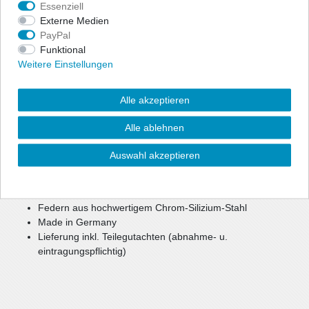
Essenziell
Externe Medien
PayPal
Zur optischen Reduzierung der Fahrzeughöhe bietet ap eine
Funktional
preiswerte, aber dennoch hochwertige Option für mehr Agilität
Weitere Einstellungen
und Fahrspaß.
Bei einer Tieferlegung bis zu ca. 40 mm können weiterhin die
Seriendämpfer verwendet werden.
Alle akzeptieren
Bei größerer Tieferlegung oder Keilform werden gekürzte
Sportdämpfer benötigt.
Alle ablehnen
reduzierter Schwerpunkt
Auswahl akzeptieren
verbesserte, sportlichere Optik
mehr Agilität und Fahrspaß
Federn pulverbeschichtet
Federn aus hochwertigem Chrom-Silizium-Stahl
Made in Germany
Lieferung inkl. Teilegutachten (abnahme- u.
eintragungspflichtig)