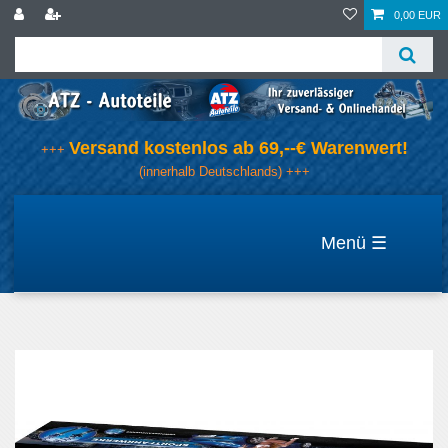
0,00 EUR
Versand kostenlos ab 69,--€ Warenwert!
+++
(innerhalb Deutschlands) +++
☰