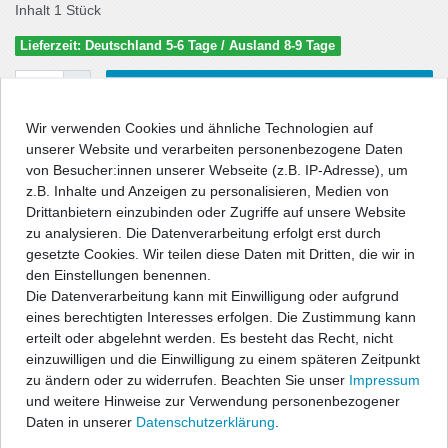
Inhalt
1
Stück
Lieferzeit: Deutschland 5-6 Tage / Ausland 8-9 Tage
In den Warenkorb
Wir verwenden Cookies und ähnliche Technologien auf
unserer Website und verarbeiten personenbezogene Daten
von Besucher:innen unserer Webseite (z.B. IP-Adresse), um
Wunschliste
z.B. Inhalte und Anzeigen zu personalisieren, Medien von
Drittanbietern einzubinden oder Zugriffe auf unsere Website
* inkl. ges. MwSt. zzgl.
Versandkosten
zu analysieren. Die Datenverarbeitung erfolgt erst durch
gesetzte Cookies. Wir teilen diese Daten mit Dritten, die wir in
den Einstellungen benennen.
Die Datenverarbeitung kann mit Einwilligung oder aufgrund
eines berechtigten Interesses erfolgen. Die Zustimmung kann
Beschreibung
erteilt oder abgelehnt werden. Es besteht das Recht, nicht
einzuwilligen und die Einwilligung zu einem späteren Zeitpunkt
zu ändern oder zu widerrufen. Beachten Sie unser
Impressum
Technische Daten
und weitere Hinweise zur Verwendung personenbezogener
Daten in unserer
Daten­schutz­erklärung
.
Angaben Produktsicherheit