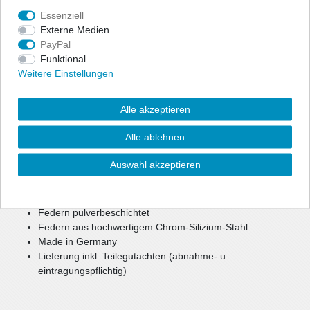
Essenziell
Angaben Produktsicherheit
Externe Medien
PayPal
Zur optischen Reduzierung der Fahrzeughöhe bietet ap eine
Funktional
preiswerte, aber dennoch hochwertige Option für mehr Agilität
Weitere Einstellungen
und Fahrspaß.
Bei einer Tieferlegung bis zu ca. 40 mm können weiterhin die
Alle akzeptieren
Seriendämpfer verwendet werden.
Bei größerer Tieferlegung oder Keilform werden gekürzte
Alle ablehnen
Sportdämpfer benötigt.
Auswahl akzeptieren
reduzierter Schwerpunkt
verbesserte, sportlichere Optik
mehr Agilität und Fahrspaß
Federn pulverbeschichtet
Federn aus hochwertigem Chrom-Silizium-Stahl
Made in Germany
Lieferung inkl. Teilegutachten (abnahme- u.
eintragungspflichtig)