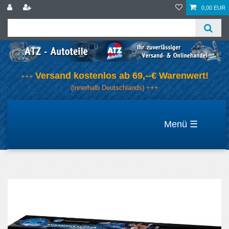
0,00 EUR
Versand kostenlos ab 69,--€ Warenwert!
+++
(innerhalb Deutschlands) +++
☰