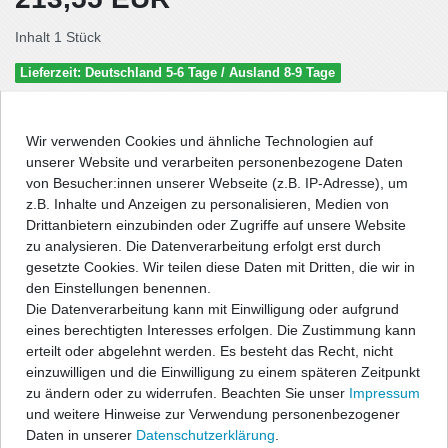
Inhalt
1
Stück
Lieferzeit: Deutschland 5-6 Tage / Ausland 8-9 Tage
In den Warenkorb
Wir verwenden Cookies und ähnliche Technologien auf
unserer Website und verarbeiten personenbezogene Daten
von Besucher:innen unserer Webseite (z.B. IP-Adresse), um
Wunschliste
z.B. Inhalte und Anzeigen zu personalisieren, Medien von
Drittanbietern einzubinden oder Zugriffe auf unsere Website
zu analysieren. Die Datenverarbeitung erfolgt erst durch
* inkl. ges. MwSt. zzgl.
Versandkosten
gesetzte Cookies. Wir teilen diese Daten mit Dritten, die wir in
den Einstellungen benennen.
Die Datenverarbeitung kann mit Einwilligung oder aufgrund
eines berechtigten Interesses erfolgen. Die Zustimmung kann
erteilt oder abgelehnt werden. Es besteht das Recht, nicht
Beschreibung
einzuwilligen und die Einwilligung zu einem späteren Zeitpunkt
zu ändern oder zu widerrufen. Beachten Sie unser
Impressum
Technische Daten
und weitere Hinweise zur Verwendung personenbezogener
Daten in unserer
Daten­schutz­erklärung
.