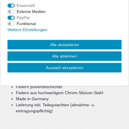
Angaben Produktsicherheit
Essenziell
Externe Medien
PayPal
Zur optischen Reduzierung der Fahrzeughöhe bietet ap eine
Funktional
preiswerte, aber dennoch hochwertige Option für mehr Agilität
Weitere Einstellungen
und Fahrspaß.
Bei einer Tieferlegung bis zu ca. 40 mm können weiterhin die
Alle akzeptieren
Seriendämpfer verwendet werden.
Bei größerer Tieferlegung oder Keilform werden gekürzte
Alle ablehnen
Sportdämpfer benötigt.
Auswahl akzeptieren
reduzierter Schwerpunkt
verbesserte, sportlichere Optik
mehr Agilität und Fahrspaß
Federn pulverbeschichtet
Federn aus hochwertigem Chrom-Silizium-Stahl
Made in Germany
Lieferung inkl. Teilegutachten (abnahme- u.
eintragungspflichtig)