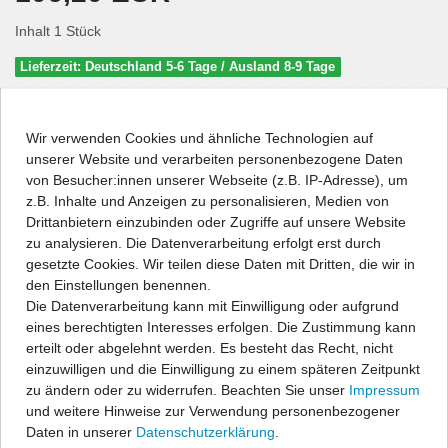
Inhalt
1
Stück
Lieferzeit: Deutschland 5-6 Tage / Ausland 8-9 Tage
In den Warenkorb
Wir verwenden Cookies und ähnliche Technologien auf
unserer Website und verarbeiten personenbezogene Daten
von Besucher:innen unserer Webseite (z.B. IP-Adresse), um
Wunschliste
z.B. Inhalte und Anzeigen zu personalisieren, Medien von
Drittanbietern einzubinden oder Zugriffe auf unsere Website
* inkl. ges. MwSt. zzgl.
Versandkosten
zu analysieren. Die Datenverarbeitung erfolgt erst durch
gesetzte Cookies. Wir teilen diese Daten mit Dritten, die wir in
den Einstellungen benennen.
Die Datenverarbeitung kann mit Einwilligung oder aufgrund
eines berechtigten Interesses erfolgen. Die Zustimmung kann
Beschreibung
erteilt oder abgelehnt werden. Es besteht das Recht, nicht
einzuwilligen und die Einwilligung zu einem späteren Zeitpunkt
zu ändern oder zu widerrufen. Beachten Sie unser
Impressum
Technische Daten
und weitere Hinweise zur Verwendung personenbezogener
Daten in unserer
Daten­schutz­erklärung
.