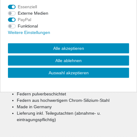
Essenziell
Angaben Produktsicherheit
Externe Medien
PayPal
Zur optischen Reduzierung der Fahrzeughöhe bietet ap eine
Funktional
preiswerte, aber dennoch hochwertige Option für mehr Agilität
Weitere Einstellungen
und Fahrspaß.
Bei einer Tieferlegung bis zu ca. 40 mm können weiterhin die
Alle akzeptieren
Seriendämpfer verwendet werden.
Bei größerer Tieferlegung oder Keilform werden gekürzte
Alle ablehnen
Sportdämpfer benötigt.
Auswahl akzeptieren
reduzierter Schwerpunkt
verbesserte, sportlichere Optik
mehr Agilität und Fahrspaß
Federn pulverbeschichtet
Federn aus hochwertigem Chrom-Silizium-Stahl
Made in Germany
Lieferung inkl. Teilegutachten (abnahme- u.
eintragungspflichtig)