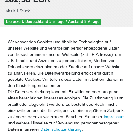
Inhalt
1
Stück
Lieferzeit: Deutschland 5-6 Tage / Ausland 8-9 Tage
In den Warenkorb
Wir verwenden Cookies und ähnliche Technologien auf
unserer Website und verarbeiten personenbezogene Daten
von Besucher:innen unserer Webseite (z.B. IP-Adresse), um
Wunschliste
z.B. Inhalte und Anzeigen zu personalisieren, Medien von
Drittanbietern einzubinden oder Zugriffe auf unsere Website
zu analysieren. Die Datenverarbeitung erfolgt erst durch
* inkl. ges. MwSt. zzgl.
Versandkosten
gesetzte Cookies. Wir teilen diese Daten mit Dritten, die wir in
den Einstellungen benennen.
Die Datenverarbeitung kann mit Einwilligung oder aufgrund
eines berechtigten Interesses erfolgen. Die Zustimmung kann
erteilt oder abgelehnt werden. Es besteht das Recht, nicht
Beschreibung
einzuwilligen und die Einwilligung zu einem späteren Zeitpunkt
zu ändern oder zu widerrufen. Beachten Sie unser
Impressum
Technische Daten
und weitere Hinweise zur Verwendung personenbezogener
Daten in unserer
Daten­schutz­erklärung
.