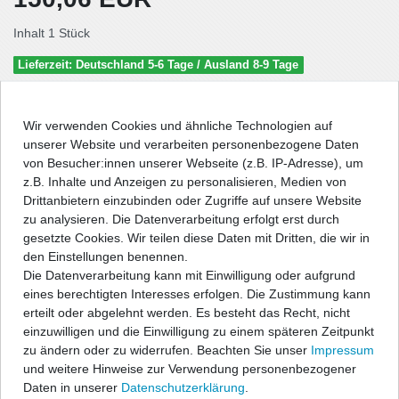
Inhalt
1
Stück
Lieferzeit: Deutschland 5-6 Tage / Ausland 8-9 Tage
In den Warenkorb
Wir verwenden Cookies und ähnliche Technologien auf
unserer Website und verarbeiten personenbezogene Daten
von Besucher:innen unserer Webseite (z.B. IP-Adresse), um
Wunschliste
z.B. Inhalte und Anzeigen zu personalisieren, Medien von
Drittanbietern einzubinden oder Zugriffe auf unsere Website
zu analysieren. Die Datenverarbeitung erfolgt erst durch
* inkl. ges. MwSt. zzgl.
Versandkosten
gesetzte Cookies. Wir teilen diese Daten mit Dritten, die wir in
den Einstellungen benennen.
Die Datenverarbeitung kann mit Einwilligung oder aufgrund
eines berechtigten Interesses erfolgen. Die Zustimmung kann
erteilt oder abgelehnt werden. Es besteht das Recht, nicht
Beschreibung
einzuwilligen und die Einwilligung zu einem späteren Zeitpunkt
zu ändern oder zu widerrufen. Beachten Sie unser
Impressum
Technische Daten
und weitere Hinweise zur Verwendung personenbezogener
Daten in unserer
Daten­schutz­erklärung
.