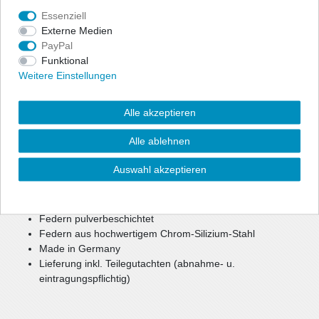
Essenziell
Angaben Produktsicherheit
Externe Medien
PayPal
Zur optischen Reduzierung der Fahrzeughöhe bietet ap eine
Funktional
preiswerte, aber dennoch hochwertige Option für mehr Agilität
Weitere Einstellungen
und Fahrspaß.
Bei einer Tieferlegung bis zu ca. 40 mm können weiterhin die
Alle akzeptieren
Seriendämpfer verwendet werden.
Bei größerer Tieferlegung oder Keilform werden gekürzte
Alle ablehnen
Sportdämpfer benötigt.
Auswahl akzeptieren
reduzierter Schwerpunkt
verbesserte, sportlichere Optik
mehr Agilität und Fahrspaß
Federn pulverbeschichtet
Federn aus hochwertigem Chrom-Silizium-Stahl
Made in Germany
Lieferung inkl. Teilegutachten (abnahme- u.
eintragungspflichtig)