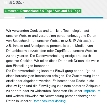
Inhalt
1
Stück
Lieferzeit: Deutschland 5-6 Tage / Ausland 8-9 Tage
In den Warenkorb
Wir verwenden Cookies und ähnliche Technologien auf
unserer Website und verarbeiten personenbezogene Daten
von Besucher:innen unserer Webseite (z.B. IP-Adresse), um
Wunschliste
z.B. Inhalte und Anzeigen zu personalisieren, Medien von
Drittanbietern einzubinden oder Zugriffe auf unsere Website
* inkl. ges. MwSt. zzgl.
Versandkosten
zu analysieren. Die Datenverarbeitung erfolgt erst durch
gesetzte Cookies. Wir teilen diese Daten mit Dritten, die wir in
den Einstellungen benennen.
Die Datenverarbeitung kann mit Einwilligung oder aufgrund
eines berechtigten Interesses erfolgen. Die Zustimmung kann
Beschreibung
erteilt oder abgelehnt werden. Es besteht das Recht, nicht
einzuwilligen und die Einwilligung zu einem späteren Zeitpunkt
zu ändern oder zu widerrufen. Beachten Sie unser
Impressum
Technische Daten
und weitere Hinweise zur Verwendung personenbezogener
Daten in unserer
Daten­schutz­erklärung
.
Angaben Produktsicherheit