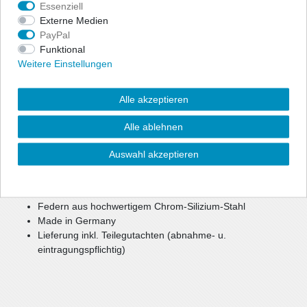
Essenziell
Externe Medien
PayPal
Zur optischen Reduzierung der Fahrzeughöhe bietet ap eine
Funktional
preiswerte, aber dennoch hochwertige Option für mehr Agilität
Weitere Einstellungen
und Fahrspaß.
Bei einer Tieferlegung bis zu ca. 40 mm können weiterhin die
Seriendämpfer verwendet werden.
Alle akzeptieren
Bei größerer Tieferlegung oder Keilform werden gekürzte
Sportdämpfer benötigt.
Alle ablehnen
reduzierter Schwerpunkt
Auswahl akzeptieren
verbesserte, sportlichere Optik
mehr Agilität und Fahrspaß
Federn pulverbeschichtet
Federn aus hochwertigem Chrom-Silizium-Stahl
Made in Germany
Lieferung inkl. Teilegutachten (abnahme- u.
eintragungspflichtig)