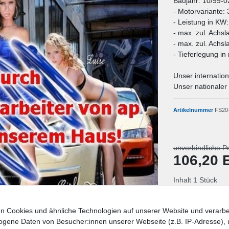
Baujahr: 10/99-0
- Motorvariante: 
- Leistung in KW
- max. zul. Achsl
- max. zul. Achsl
- Tieferlegung i
Unser internation
Unser nationaler 
Artikelnummer
FS20
unverbindliche P
106,20
Inhalt
1
Stück
Lieferzeit: Deut
n Cookies und ähnliche Technologien auf unserer Website und verarbe
gene Daten von Besucher:innen unserer Webseite (z.B. IP-Adresse), 