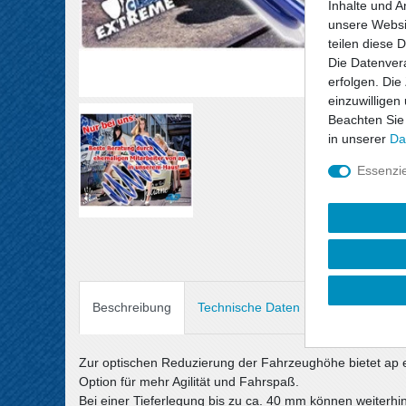
Inhalte und A
unsere Websit
teilen diese 
Die Datenvera
erfolgen. Die
einzuwilligen
Beachten Sie
in unserer
Da
Essenzie
Beschreibung
Technische Daten
Angaben Prod
Zur optischen Reduzierung der Fahrzeughöhe bietet ap 
Option für mehr Agilität und Fahrspaß.
Bei einer Tieferlegung bis zu ca. 40 mm können weiterh