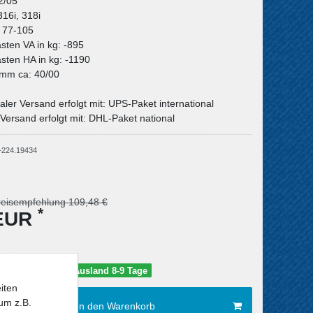
2/05
316i, 318i
: 77-105
asten VA in kg: -895
asten HA in kg: -1190
n mm ca: 40/00
aler Versand erfolgt mit: UPS-Paket international
Versand erfolgt mit: DHL-Paket national
-224.19434
reisempfehlung 109,48 €
*
 EUR
schland 5-6 Tage / Ausland 8-9 Tage
iten
um z.B.
In den Warenkorb