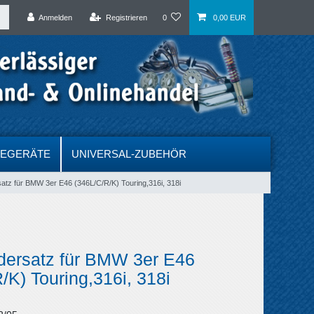
Anmelden
Registrieren
0
0,00 EUR
DEGERÄTE
UNIVERSAL-ZUBEHÖR
atz für BMW 3er E46 (346L/C/R/K) Touring,316i, 318i
dersatz für BMW 3er E46
/K) Touring,316i, 318i