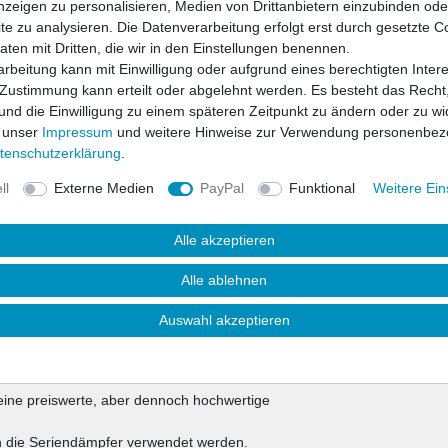
nzeigen zu personalisieren, Medien von Drittanbietern einzubinden oder
e zu analysieren. Die Datenverarbeitung erfolgt erst durch gesetzte C
Daten mit Dritten, die wir in den Einstellungen benennen.
Wunschliste
rbeitung kann mit Einwilligung oder aufgrund eines berechtigten Inter
 Zustimmung kann erteilt oder abgelehnt werden. Es besteht das Recht,
 und die Einwilligung zu einem späteren Zeitpunkt zu ändern oder zu wi
* inkl. ges. MwSt. zzgl.
 unser
Impressum
und weitere Hinweise zur Verwendung personenbez
ten­schutz­erklärung
.
ll
Externe Medien
PayPal
Funktional
Weitere Ein
Alle akzeptieren
Alle ablehnen
Auswahl akzeptieren
uktsicherheit
eine preiswerte, aber dennoch hochwertige
in die Seriendämpfer verwendet werden.