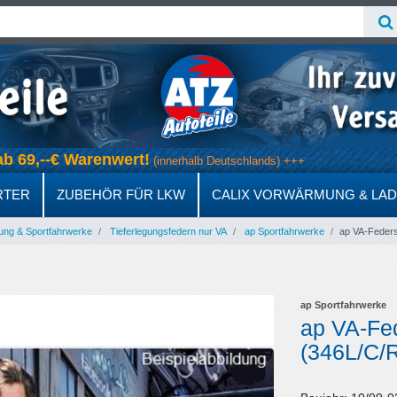
s ab 69,--€ Warenwert!
(innerhalb Deutschlands) +++
RTER
ZUBEHÖR FÜR LKW
CALIX VORWÄRMUNG & LA
ung & Sportfahrwerke
Tieferlegungsfedern nur VA
ap Sportfahrwerke
ap VA-Feders
ap Sportfahrwerke
ap VA-Fe
(346L/C/R