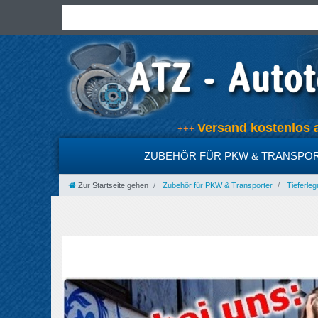
Versand kostenlo
+++
ZUBEHÖR FÜR PKW & TRANSPO
Zur Startseite gehen
Zubehör für PKW & Transporter
Tieferleg