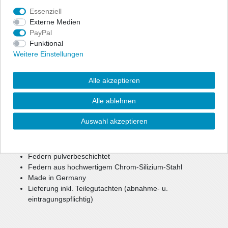
Essenziell
Angaben Produktsicherheit
Externe Medien
PayPal
Zur optischen Reduzierung der Fahrzeughöhe bietet ap eine
Funktional
preiswerte, aber dennoch hochwertige Option für mehr Agilität
Weitere Einstellungen
und Fahrspaß.
Bei einer Tieferlegung bis zu ca. 40 mm können weiterhin die
Alle akzeptieren
Seriendämpfer verwendet werden.
Bei größerer Tieferlegung oder Keilform werden gekürzte
Alle ablehnen
Sportdämpfer benötigt.
Auswahl akzeptieren
reduzierter Schwerpunkt
verbesserte, sportlichere Optik
mehr Agilität und Fahrspaß
Federn pulverbeschichtet
Federn aus hochwertigem Chrom-Silizium-Stahl
Made in Germany
Lieferung inkl. Teilegutachten (abnahme- u.
eintragungspflichtig)