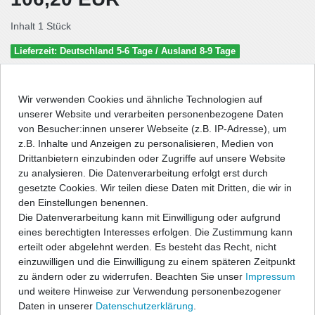
Inhalt
1
Stück
Lieferzeit: Deutschland 5-6 Tage / Ausland 8-9 Tage
In den Warenkorb
Wir verwenden Cookies und ähnliche Technologien auf
unserer Website und verarbeiten personenbezogene Daten
von Besucher:innen unserer Webseite (z.B. IP-Adresse), um
Wunschliste
z.B. Inhalte und Anzeigen zu personalisieren, Medien von
Drittanbietern einzubinden oder Zugriffe auf unsere Website
zu analysieren. Die Datenverarbeitung erfolgt erst durch
* inkl. ges. MwSt. zzgl.
Versandkosten
gesetzte Cookies. Wir teilen diese Daten mit Dritten, die wir in
den Einstellungen benennen.
Die Datenverarbeitung kann mit Einwilligung oder aufgrund
eines berechtigten Interesses erfolgen. Die Zustimmung kann
erteilt oder abgelehnt werden. Es besteht das Recht, nicht
Beschreibung
einzuwilligen und die Einwilligung zu einem späteren Zeitpunkt
zu ändern oder zu widerrufen. Beachten Sie unser
Impressum
Technische Daten
und weitere Hinweise zur Verwendung personenbezogener
Daten in unserer
Daten­schutz­erklärung
.