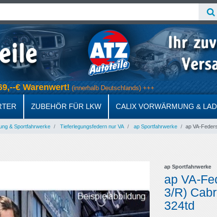
b 69,--€ Warenwert!
(innerhalb Deutschlands) +++
RTER
ZUBEHÖR FÜR LKW
CALIX VORWÄRMUNG & LA
ung & Sportfahrwerke
Tieferlegungsfedern nur VA
ap Sportfahrwerke
ap VA-Federsa
ap Sportfahrwerke
ap VA-Fe
3/R) Cabr
324td