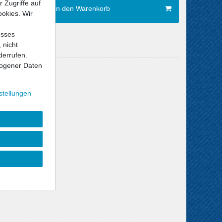
 Zugriffe auf
In den Warenkorb
ookies. Wir
esses
 nicht
derrufen.
ogener Daten
Versandkosten
stellungen