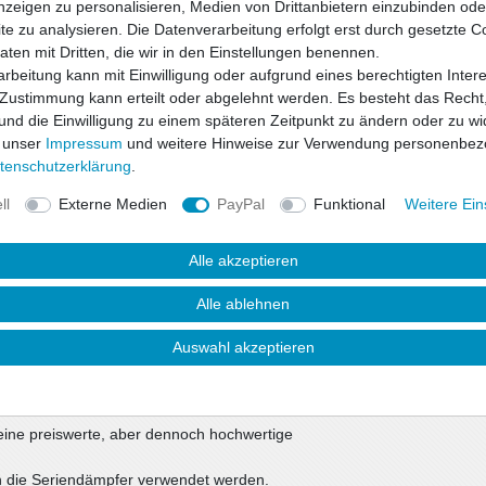
nzeigen zu personalisieren, Medien von Drittanbietern einzubinden oder
e zu analysieren. Die Datenverarbeitung erfolgt erst durch gesetzte C
Daten mit Dritten, die wir in den Einstellungen benennen.
rbeitung kann mit Einwilligung oder aufgrund eines berechtigten Inter
 Zustimmung kann erteilt oder abgelehnt werden. Es besteht das Recht,
Wunschliste
 und die Einwilligung zu einem späteren Zeitpunkt zu ändern oder zu wi
 unser
Impressum
und weitere Hinweise zur Verwendung personenbez
* inkl. ges. MwSt. zzgl.
ten­schutz­erklärung
.
ll
Externe Medien
PayPal
Funktional
Weitere Ein
Alle akzeptieren
Alle ablehnen
Auswahl akzeptieren
uktsicherheit
eine preiswerte, aber dennoch hochwertige
in die Seriendämpfer verwendet werden.