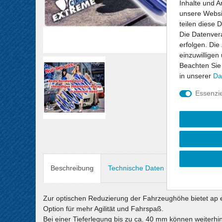
Inhalte und A
unsere Websit
teilen diese 
Die Datenvera
erfolgen. Die
einzuwilligen
Beachten Sie
in unserer
Da
Essenzie
Beschreibung
Technische Daten
Angaben Prod
Zur optischen Reduzierung der Fahrzeughöhe bietet ap 
Option für mehr Agilität und Fahrspaß.
Bei einer Tieferlegung bis zu ca. 40 mm können weiterh