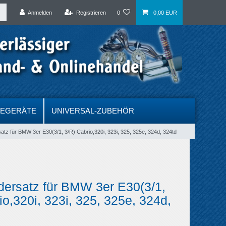
Anmelden
Registrieren
0
0,00 EUR
DEGERÄTE
UNIVERSAL-ZUBEHÖR
tz für BMW 3er E30(3/1, 3/R) Cabrio,320i, 323i, 325, 325e, 324d, 324td
dersatz für BMW 3er E30(3/1,
io,320i, 323i, 325, 325e, 324d,