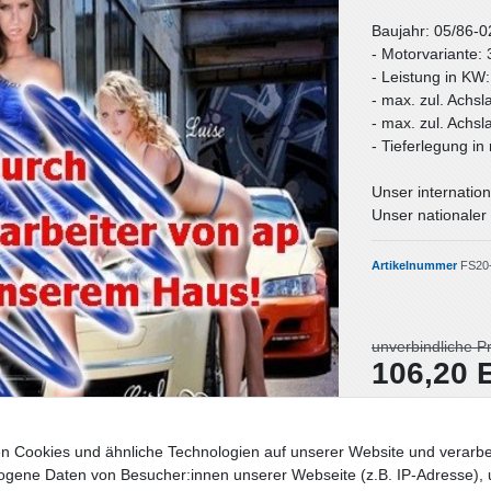
Baujahr: 05/86-0
- Motorvariante: 
- Leistung in KW
- max. zul. Achsl
- max. zul. Achsl
- Tieferlegung i
Unser internation
Unser nationaler 
Artikelnummer
FS20
unverbindliche P
106,20
Inhalt
1
Stück
n Cookies und ähnliche Technologien auf unserer Website und verarbe
Lieferzeit: Deut
gene Daten von Besucher:innen unserer Webseite (z.B. IP-Adresse), 