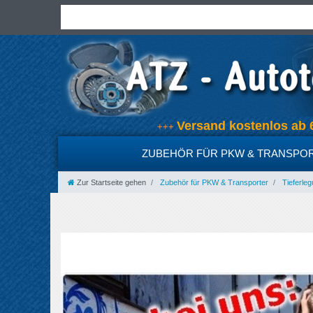
Versand kostenlos a
+++
ZUBEHÖR FÜR PKW & TRANSPO
Zur Startseite gehen
Zubehör für PKW & Transporter
Tieferleg