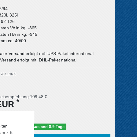
2/94
320i, 325i
: 92-126
asten VA in kg: -865
asten HA in kg: -945
n mm ca: 40/00
aler Versand erfolgt mit: UPS-Paket international
Versand erfolgt mit: DHL-Paket national
-283.19405
reisempfehlung 109,48 €
*
 EUR
iten
schland 5-6 Tage / Ausland 8-9 Tage
um z.B.