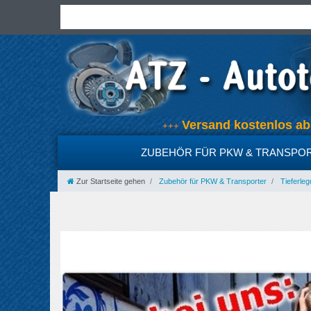
Versand kostenlos 
+++
ZUBEHÖR FÜR PKW & TRANSPO
Zur Startseite gehen
Zubehör für PKW & Transporter
Tieferleg