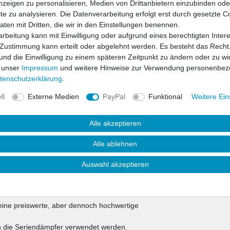
nzeigen zu personalisieren, Medien von Drittanbietern einzubinden oder
e zu analysieren. Die Datenverarbeitung erfolgt erst durch gesetzte C
Daten mit Dritten, die wir in den Einstellungen benennen.
Wunschliste
rbeitung kann mit Einwilligung oder aufgrund eines berechtigten Inter
 Zustimmung kann erteilt oder abgelehnt werden. Es besteht das Recht,
 und die Einwilligung zu einem späteren Zeitpunkt zu ändern oder zu wi
* inkl. ges. MwSt. zzgl.
 unser
Impressum
und weitere Hinweise zur Verwendung personenbez
ten­schutz­erklärung
.
ll
Externe Medien
PayPal
Funktional
Weitere Ein
Alle akzeptieren
Alle ablehnen
Auswahl akzeptieren
uktsicherheit
eine preiswerte, aber dennoch hochwertige
in die Seriendämpfer verwendet werden.