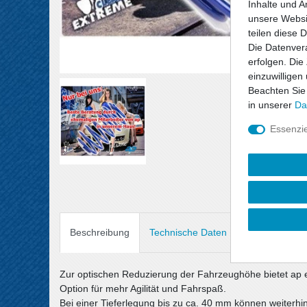
Inhalte und A
unsere Websit
teilen diese 
Die Datenvera
erfolgen. Die
einzuwilligen
Beachten Sie
in unserer
Da
Essenzie
Beschreibung
Technische Daten
Angaben Prod
Zur optischen Reduzierung der Fahrzeughöhe bietet ap 
Option für mehr Agilität und Fahrspaß.
Bei einer Tieferlegung bis zu ca. 40 mm können weiterh