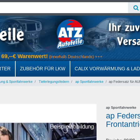
ab 69,--€ Warenwert!
(innerhalb Deutschlands) +++
RTER
ZUBEHÖR FÜR LKW
CALIX VORWÄRMUNG & LA
ung & Sportfahrwerke
Tieferlegungsfedern
ap Sportfahrwerke
ap Federsatz für AUD
ap Sportfahrwerke
ap Feders
Frontantr