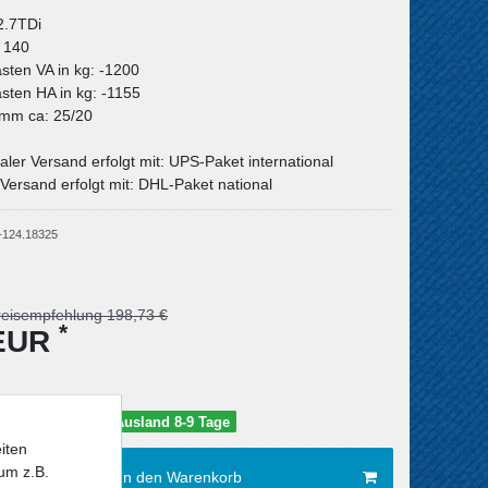
2.7TDi
: 140
asten VA in kg: -1200
asten HA in kg: -1155
n mm ca: 25/20
aler Versand erfolgt mit: UPS-Paket international
Versand erfolgt mit: DHL-Paket national
-124.18325
reisempfehlung 198,73 €
*
 EUR
schland 5-6 Tage / Ausland 8-9 Tage
iten
um z.B.
In den Warenkorb