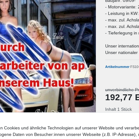
Baujahr: 09/09-
- Motorvariante: 
- Leistung in KW
- max. zul. Achsl
- max. zul. Achsl
- Tieferlegung i
Unser internation
Unser nationaler 
Artikelnummer
FS10
unverbindliche P
192,77
Inhalt
1
Stück
Lieferzeit: Deut
n Cookies und ähnliche Technologien auf unserer Website und verarbe
gene Daten von Besucher:innen unserer Webseite (z.B. IP-Adresse), 