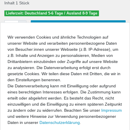
Inhalt
1
Stück
Lieferzeit: Deutschland 5-6 Tage / Ausland 8-9 Tage
In den Warenkorb
Wir verwenden Cookies und ähnliche Technologien auf
unserer Website und verarbeiten personenbezogene Daten
von Besucher:innen unserer Webseite (z.B. IP-Adresse), um
Wunschliste
z.B. Inhalte und Anzeigen zu personalisieren, Medien von
Drittanbietern einzubinden oder Zugriffe auf unsere Website
* inkl. ges. MwSt. zzgl.
Versandkosten
zu analysieren. Die Datenverarbeitung erfolgt erst durch
gesetzte Cookies. Wir teilen diese Daten mit Dritten, die wir in
den Einstellungen benennen.
Die Datenverarbeitung kann mit Einwilligung oder aufgrund
eines berechtigten Interesses erfolgen. Die Zustimmung kann
Beschreibung
erteilt oder abgelehnt werden. Es besteht das Recht, nicht
einzuwilligen und die Einwilligung zu einem späteren Zeitpunkt
zu ändern oder zu widerrufen. Beachten Sie unser
Impressum
Technische Daten
und weitere Hinweise zur Verwendung personenbezogener
Daten in unserer
Daten­schutz­erklärung
.
Angaben Produktsicherheit