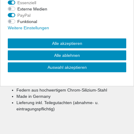
Essenziell
Externe Medien
PayPal
Zur optischen Reduzierung der Fahrzeughöhe bietet ap eine
Funktional
preiswerte, aber dennoch hochwertige Option für mehr Agilität
Weitere Einstellungen
und Fahrspaß.
Bei einer Tieferlegung bis zu ca. 40 mm können weiterhin die
Seriendämpfer verwendet werden.
Alle akzeptieren
Bei größerer Tieferlegung oder Keilform werden gekürzte
Sportdämpfer benötigt.
Alle ablehnen
reduzierter Schwerpunkt
Auswahl akzeptieren
verbesserte, sportlichere Optik
mehr Agilität und Fahrspaß
Federn pulverbeschichtet
Federn aus hochwertigem Chrom-Silizium-Stahl
Made in Germany
Lieferung inkl. Teilegutachten (abnahme- u.
eintragungspflichtig)