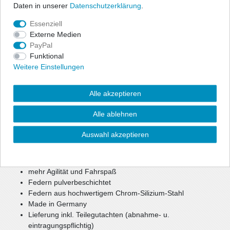
Daten in unserer
Daten­schutz­erklärung
.
Technische Daten
Essenziell
Externe Medien
Angaben Produktsicherheit
PayPal
Funktional
Weitere Einstellungen
Zur optischen Reduzierung der Fahrzeughöhe bietet ap eine
preiswerte, aber dennoch hochwertige Option für mehr Agilität
und Fahrspaß.
Alle akzeptieren
Bei einer Tieferlegung bis zu ca. 40 mm können weiterhin die
Seriendämpfer verwendet werden.
Alle ablehnen
Bei größerer Tieferlegung oder Keilform werden gekürzte
Sportdämpfer benötigt.
Auswahl akzeptieren
reduzierter Schwerpunkt
verbesserte, sportlichere Optik
mehr Agilität und Fahrspaß
Federn pulverbeschichtet
Federn aus hochwertigem Chrom-Silizium-Stahl
Made in Germany
Lieferung inkl. Teilegutachten (abnahme- u.
eintragungspflichtig)