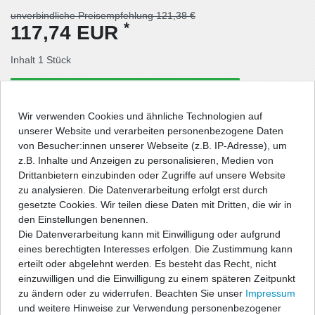
unverbindliche Preisempfehlung 121,38 €
*
117,74 EUR
Inhalt
1
Stück
Lieferzeit: Deutschland 5-6 Tage / Ausland 8-9 Tage
Wir verwenden Cookies und ähnliche Technologien auf
In den Warenkorb
unserer Website und verarbeiten personenbezogene Daten
von Besucher:innen unserer Webseite (z.B. IP-Adresse), um
z.B. Inhalte und Anzeigen zu personalisieren, Medien von
Wunschliste
Drittanbietern einzubinden oder Zugriffe auf unsere Website
zu analysieren. Die Datenverarbeitung erfolgt erst durch
gesetzte Cookies. Wir teilen diese Daten mit Dritten, die wir in
* inkl. ges. MwSt. zzgl.
Versandkosten
den Einstellungen benennen.
Die Datenverarbeitung kann mit Einwilligung oder aufgrund
eines berechtigten Interesses erfolgen. Die Zustimmung kann
erteilt oder abgelehnt werden. Es besteht das Recht, nicht
einzuwilligen und die Einwilligung zu einem späteren Zeitpunkt
Beschreibung
zu ändern oder zu widerrufen. Beachten Sie unser
Impressum
und weitere Hinweise zur Verwendung personenbezogener