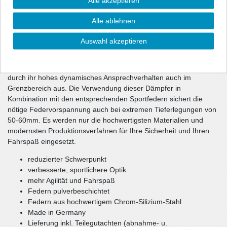
Alle akzeptieren
sportliche Optik und über eine gehörige Portion mehr Dynamik.
Die Dämpfercharakteristik und die Federrate wurden im
Alle ablehnen
Fahrversuch wechselseitig optimiert. Die unmittelbar
ansprechenden Dämpfer haben gegenüber dem Serienfahrwerk
Auswahl akzeptieren
eine ca. 10-1getönt (durchsichtig) härtere Dämpfung und sorgen
damit für ein souveränes Fahrverhalten Ihres Fahrzeugs.
Teilweise verwendete spezielle Rebounddämpfer zeichnen sich
durch ihr hohes dynamisches Ansprechverhalten auch im
Grenzbereich aus. Die Verwendung dieser Dämpfer in
Kombination mit den entsprechenden Sportfedern sichert die
nötige Federvorspannung auch bei extremen Tieferlegungen von
50-60mm. Es werden nur die hochwertigsten Materialien und
modernsten Produktionsverfahren für Ihre Sicherheit und Ihren
Fahrspaß eingesetzt.
reduzierter Schwerpunkt
verbesserte, sportlichere Optik
mehr Agilität und Fahrspaß
Federn pulverbeschichtet
Federn aus hochwertigem Chrom-Silizium-Stahl
Made in Germany
Lieferung inkl. Teilegutachten (abnahme- u.