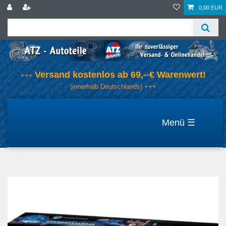
0,00 EUR
Versand kostenlos ab 69,--€ Warenwert!
+++
(innerhalb Deutschlands) +++
☰