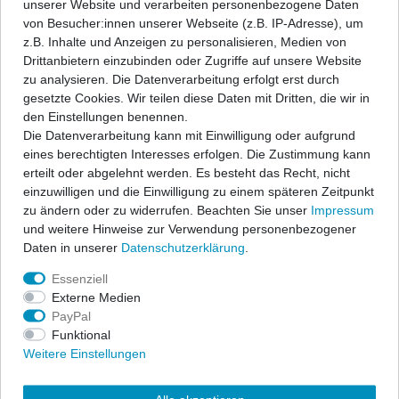
unserer Website und verarbeiten personenbezogene Daten
Angaben Produktsicherheit
von Besucher:innen unserer Webseite (z.B. IP-Adresse), um
z.B. Inhalte und Anzeigen zu personalisieren, Medien von
Drittanbietern einzubinden oder Zugriffe auf unsere Website
ap Sportfahrwerke garantieren sportlichen Fahrspaß und
zu analysieren. Die Datenverarbeitung erfolgt erst durch
Sicherheit zu einem hervorragenden Preis-/Leistungsverhältnis.
gesetzte Cookies. Wir teilen diese Daten mit Dritten, die wir in
Ein festes, fahrzeugspezifisches Dämpfersetup wird mit den
den Einstellungen benennen.
bewährten ap-Tieferlegungsfedern kombiniert zu einem
Die Datenverarbeitung kann mit Einwilligung oder aufgrund
Komplettfahrwerk und erfüllt höchste Ansprüche.
eines berechtigten Interesses erfolgen. Die Zustimmung kann
erteilt oder abgelehnt werden. Es besteht das Recht, nicht
Der Lieferumfang beschränkt sich auf die Federn und
einzuwilligen und die Einwilligung zu einem späteren Zeitpunkt
Stoßdämpfer. Alle anderen Bauteile können vom vorhandenen
zu ändern oder zu widerrufen. Beachten Sie unser
Impressum
Serienfahrwerk übernommen werden, sofern sie nicht beschädigt
und weitere Hinweise zur Verwendung personenbezogener
sind. Wir liefern diese Teile auf Anfrage auch gerne mit. In allen
Daten in unserer
Daten­schutz­erklärung
.
Komplettfahrwerken werden die bewährten ap-Sportfedern in
progressiver Abstimmung sowie qualitativ hochwertige
Essenziell
Sportdämpfer eingesetzt. Die Nickbewegung beim Bremsen wird
Externe Medien
stark reduziert und die Seitenneigungen bei Kurvenfahrten
PayPal
wesentlich verbessert. Die abgestimmten Sportfahrwerke
Funktional
übermitteln Ihnen eine direkte Rückmeldung des Fahrzustandes
Weitere Einstellungen
und geben Ihnen das sichere Gefühl einer kraftschlüssigen
Fahrdynamik. Freuen Sie sich über eine exzellente Straßenlage,