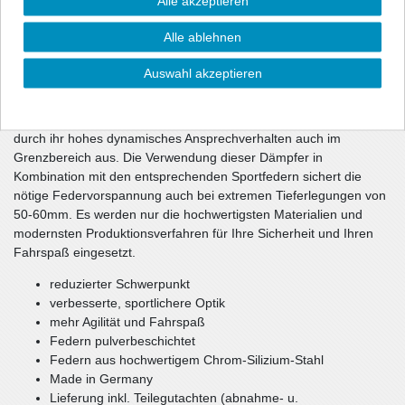
Alle akzeptieren
sportliche Optik und über eine gehörige Portion mehr Dynamik.
Die Dämpfercharakteristik und die Federrate wurden im
Alle ablehnen
Fahrversuch wechselseitig optimiert. Die unmittelbar
ansprechenden Dämpfer haben gegenüber dem Serienfahrwerk
Auswahl akzeptieren
eine ca. 10-1getönt (durchsichtig) härtere Dämpfung und sorgen
damit für ein souveränes Fahrverhalten Ihres Fahrzeugs.
Teilweise verwendete spezielle Rebounddämpfer zeichnen sich
durch ihr hohes dynamisches Ansprechverhalten auch im
Grenzbereich aus. Die Verwendung dieser Dämpfer in
Kombination mit den entsprechenden Sportfedern sichert die
nötige Federvorspannung auch bei extremen Tieferlegungen von
50-60mm. Es werden nur die hochwertigsten Materialien und
modernsten Produktionsverfahren für Ihre Sicherheit und Ihren
Fahrspaß eingesetzt.
reduzierter Schwerpunkt
verbesserte, sportlichere Optik
mehr Agilität und Fahrspaß
Federn pulverbeschichtet
Federn aus hochwertigem Chrom-Silizium-Stahl
Made in Germany
Lieferung inkl. Teilegutachten (abnahme- u.