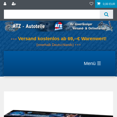
0,00 EUR
Versand kostenlos ab 69,--€ Warenwert!
+++
(innerhalb Deutschlands) +++
☰