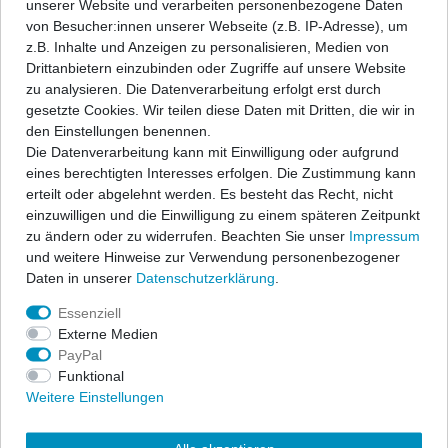
unserer Website und verarbeiten personenbezogene Daten
Angaben Produktsicherheit
von Besucher:innen unserer Webseite (z.B. IP-Adresse), um
z.B. Inhalte und Anzeigen zu personalisieren, Medien von
Drittanbietern einzubinden oder Zugriffe auf unsere Website
ap Sportfahrwerke garantieren sportlichen Fahrspaß und
zu analysieren. Die Datenverarbeitung erfolgt erst durch
Sicherheit zu einem hervorragenden Preis-/Leistungsverhältnis.
gesetzte Cookies. Wir teilen diese Daten mit Dritten, die wir in
Ein festes, fahrzeugspezifisches Dämpfersetup wird mit den
den Einstellungen benennen.
bewährten ap-Tieferlegungsfedern kombiniert zu einem
Die Datenverarbeitung kann mit Einwilligung oder aufgrund
Komplettfahrwerk und erfüllt höchste Ansprüche.
eines berechtigten Interesses erfolgen. Die Zustimmung kann
erteilt oder abgelehnt werden. Es besteht das Recht, nicht
Der Lieferumfang beschränkt sich auf die Federn und
einzuwilligen und die Einwilligung zu einem späteren Zeitpunkt
Stoßdämpfer. Alle anderen Bauteile können vom vorhandenen
zu ändern oder zu widerrufen. Beachten Sie unser
Impressum
Serienfahrwerk übernommen werden, sofern sie nicht beschädigt
und weitere Hinweise zur Verwendung personenbezogener
sind. Wir liefern diese Teile auf Anfrage auch gerne mit. In allen
Daten in unserer
Daten­schutz­erklärung
.
Komplettfahrwerken werden die bewährten ap-Sportfedern in
progressiver Abstimmung sowie qualitativ hochwertige
Essenziell
Sportdämpfer eingesetzt. Die Nickbewegung beim Bremsen wird
Externe Medien
stark reduziert und die Seitenneigungen bei Kurvenfahrten
PayPal
wesentlich verbessert. Die abgestimmten Sportfahrwerke
Funktional
übermitteln Ihnen eine direkte Rückmeldung des Fahrzustandes
Weitere Einstellungen
und geben Ihnen das sichere Gefühl einer kraftschlüssigen
Fahrdynamik. Freuen Sie sich über eine exzellente Straßenlage,