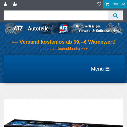
0,00 EUR
Versand kostenlos ab 69,--€ Warenwert!
+++
(innerhalb Deutschlands) +++
☰