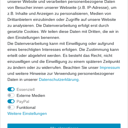
unserer Website und verarbeiten personenbezogene Daten
Angaben Produktsicherheit
von Besucher:innen unserer Webseite (z.B. IP-Adresse), um
z.B. Inhalte und Anzeigen zu personalisieren, Medien von
Drittanbietern einzubinden oder Zugriffe auf unsere Website
ap Sportfahrwerke garantieren sportlichen Fahrspaß und
zu analysieren. Die Datenverarbeitung erfolgt erst durch
Sicherheit zu einem hervorragenden Preis-/Leistungsverhältnis.
gesetzte Cookies. Wir teilen diese Daten mit Dritten, die wir in
Ein festes, fahrzeugspezifisches Dämpfersetup wird mit den
den Einstellungen benennen.
bewährten ap-Tieferlegungsfedern kombiniert zu einem
Die Datenverarbeitung kann mit Einwilligung oder aufgrund
Komplettfahrwerk und erfüllt höchste Ansprüche.
eines berechtigten Interesses erfolgen. Die Zustimmung kann
erteilt oder abgelehnt werden. Es besteht das Recht, nicht
Der Lieferumfang beschränkt sich auf die Federn und
einzuwilligen und die Einwilligung zu einem späteren Zeitpunkt
Stoßdämpfer. Alle anderen Bauteile können vom vorhandenen
zu ändern oder zu widerrufen. Beachten Sie unser
Impressum
Serienfahrwerk übernommen werden, sofern sie nicht beschädigt
und weitere Hinweise zur Verwendung personenbezogener
sind. Wir liefern diese Teile auf Anfrage auch gerne mit. In allen
Daten in unserer
Daten­schutz­erklärung
.
Komplettfahrwerken werden die bewährten ap-Sportfedern in
progressiver Abstimmung sowie qualitativ hochwertige
Essenziell
Sportdämpfer eingesetzt. Die Nickbewegung beim Bremsen wird
Externe Medien
stark reduziert und die Seitenneigungen bei Kurvenfahrten
PayPal
wesentlich verbessert. Die abgestimmten Sportfahrwerke
Funktional
übermitteln Ihnen eine direkte Rückmeldung des Fahrzustandes
Weitere Einstellungen
und geben Ihnen das sichere Gefühl einer kraftschlüssigen
Fahrdynamik. Freuen Sie sich über eine exzellente Straßenlage,