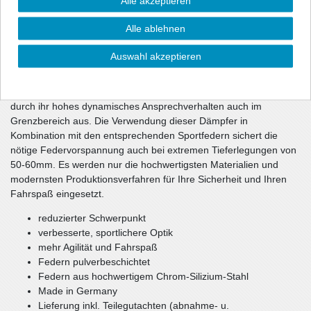
Alle akzeptieren
sportliche Optik und über eine gehörige Portion mehr Dynamik.
Die Dämpfercharakteristik und die Federrate wurden im
Alle ablehnen
Fahrversuch wechselseitig optimiert. Die unmittelbar
ansprechenden Dämpfer haben gegenüber dem Serienfahrwerk
Auswahl akzeptieren
eine ca. 10-1getönt (durchsichtig) härtere Dämpfung und sorgen
damit für ein souveränes Fahrverhalten Ihres Fahrzeugs.
Teilweise verwendete spezielle Rebounddämpfer zeichnen sich
durch ihr hohes dynamisches Ansprechverhalten auch im
Grenzbereich aus. Die Verwendung dieser Dämpfer in
Kombination mit den entsprechenden Sportfedern sichert die
nötige Federvorspannung auch bei extremen Tieferlegungen von
50-60mm. Es werden nur die hochwertigsten Materialien und
modernsten Produktionsverfahren für Ihre Sicherheit und Ihren
Fahrspaß eingesetzt.
reduzierter Schwerpunkt
verbesserte, sportlichere Optik
mehr Agilität und Fahrspaß
Federn pulverbeschichtet
Federn aus hochwertigem Chrom-Silizium-Stahl
Made in Germany
Lieferung inkl. Teilegutachten (abnahme- u.