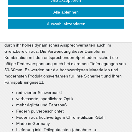
Alle akzeptieren
sportliche Optik und über eine gehörige Portion mehr Dynamik.
Die Dämpfercharakteristik und die Federrate wurden im
Alle ablehnen
Fahrversuch wechselseitig optimiert. Die unmittelbar
ansprechenden Dämpfer haben gegenüber dem Serienfahrwerk
Auswahl akzeptieren
eine ca. 10-1getönt (durchsichtig) härtere Dämpfung und sorgen
damit für ein souveränes Fahrverhalten Ihres Fahrzeugs.
Teilweise verwendete spezielle Rebounddämpfer zeichnen sich
durch ihr hohes dynamisches Ansprechverhalten auch im
Grenzbereich aus. Die Verwendung dieser Dämpfer in
Kombination mit den entsprechenden Sportfedern sichert die
nötige Federvorspannung auch bei extremen Tieferlegungen von
50-60mm. Es werden nur die hochwertigsten Materialien und
modernsten Produktionsverfahren für Ihre Sicherheit und Ihren
Fahrspaß eingesetzt.
reduzierter Schwerpunkt
verbesserte, sportlichere Optik
mehr Agilität und Fahrspaß
Federn pulverbeschichtet
Federn aus hochwertigem Chrom-Silizium-Stahl
Made in Germany
Lieferung inkl. Teilegutachten (abnahme- u.