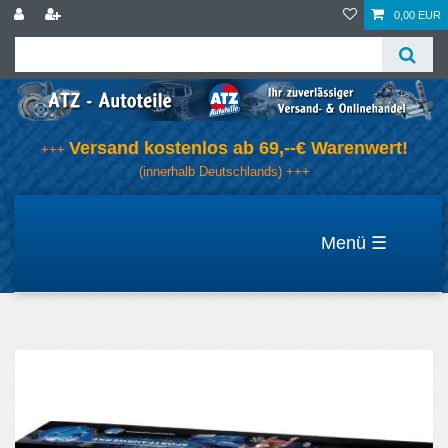
0,00 EUR
Versand kostenlos ab 69,--€ Warenwert!
+++
(innerhalb Deutschlands) +++
☰