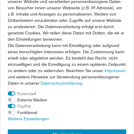
unserer Website und verarbeiten personenbezogene Daten
Angaben Produktsicherheit
von Besucher:innen unserer Webseite (z.B. IP-Adresse), um
z.B. Inhalte und Anzeigen zu personalisieren, Medien von
Drittanbietern einzubinden oder Zugriffe auf unsere Website
ap Sportfahrwerke garantieren sportlichen Fahrspaß und
zu analysieren. Die Datenverarbeitung erfolgt erst durch
Sicherheit zu einem hervorragenden Preis-/Leistungsverhältnis.
gesetzte Cookies. Wir teilen diese Daten mit Dritten, die wir in
Ein festes, fahrzeugspezifisches Dämpfersetup wird mit den
den Einstellungen benennen.
bewährten ap-Tieferlegungsfedern kombiniert zu einem
Die Datenverarbeitung kann mit Einwilligung oder aufgrund
Komplettfahrwerk und erfüllt höchste Ansprüche.
eines berechtigten Interesses erfolgen. Die Zustimmung kann
erteilt oder abgelehnt werden. Es besteht das Recht, nicht
Der Lieferumfang beschränkt sich auf die Federn und
einzuwilligen und die Einwilligung zu einem späteren Zeitpunkt
Stoßdämpfer. Alle anderen Bauteile können vom vorhandenen
zu ändern oder zu widerrufen. Beachten Sie unser
Impressum
Serienfahrwerk übernommen werden, sofern sie nicht beschädigt
und weitere Hinweise zur Verwendung personenbezogener
sind. Wir liefern diese Teile auf Anfrage auch gerne mit. In allen
Daten in unserer
Daten­schutz­erklärung
.
Komplettfahrwerken werden die bewährten ap-Sportfedern in
progressiver Abstimmung sowie qualitativ hochwertige
Essenziell
Sportdämpfer eingesetzt. Die Nickbewegung beim Bremsen wird
Externe Medien
stark reduziert und die Seitenneigungen bei Kurvenfahrten
PayPal
wesentlich verbessert. Die abgestimmten Sportfahrwerke
Funktional
übermitteln Ihnen eine direkte Rückmeldung des Fahrzustandes
Weitere Einstellungen
und geben Ihnen das sichere Gefühl einer kraftschlüssigen
Fahrdynamik. Freuen Sie sich über eine exzellente Straßenlage,